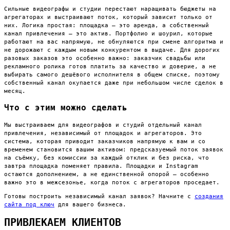
Сильные видеографы и студии перестают наращивать бюджеты на
агрегаторах и выстраивают поток, который зависит только от
них. Логика простая: площадка — это аренда, а собственный
канал привлечения — это актив. Портфолио и шоурил, которые
работают на вас напрямую, не обнуляются при смене алгоритма и
не дорожают с каждым новым конкурентом в выдаче. Для дорогих
разовых заказов это особенно важно: заказчик свадьбы или
рекламного ролика готов платить за качество и доверие, а не
выбирать самого дешёвого исполнителя в общем списке, поэтому
собственный канал окупается даже при небольшом числе сделок в
месяц.
Что с этим можно сделать
Мы выстраиваем для видеографов и студий отдельный канал
привлечения, независимый от площадок и агрегаторов. Это
система, которая приводит заказчиков напрямую к вам и со
временем становится вашим активом: предсказуемый поток заявок
на съёмку, без комиссии за каждый отклик и без риска, что
завтра площадка поменяет правила. Площадки и Instagram
остаются дополнением, а не единственной опорой — особенно
важно это в межсезонье, когда поток с агрегаторов проседает.
Готовы построить независимый канал заявок? Начните с
создания
сайта под ключ
для вашего бизнеса.
ПРИВЛЕКАЕМ КЛИЕНТОВ