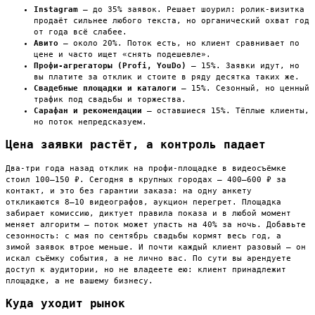
Instagram
— до 35% заявок. Решает шоурил: ролик-визитка
продаёт сильнее любого текста, но органический охват год
от года всё слабее.
Авито
— около 20%. Поток есть, но клиент сравнивает по
цене и часто ищет «снять подешевле».
Профи-агрегаторы (Profi, YouDo)
— 15%. Заявки идут, но
вы платите за отклик и стоите в ряду десятка таких же.
Свадебные площадки и каталоги
— 15%. Сезонный, но ценный
трафик под свадьбы и торжества.
Сарафан и рекомендации
— оставшиеся 15%. Тёплые клиенты,
но поток непредсказуем.
Цена заявки растёт, а контроль падает
Два-три года назад отклик на профи-площадке в видеосъёмке
стоил 100–150 ₽. Сегодня в крупных городах — 400–600 ₽ за
контакт, и это без гарантии заказа: на одну анкету
откликаются 8–10 видеографов, аукцион перегрет. Площадка
забирает комиссию, диктует правила показа и в любой момент
меняет алгоритм — поток может упасть на 40% за ночь. Добавьте
сезонность: с мая по сентябрь свадьбы кормят весь год, а
зимой заявок втрое меньше. И почти каждый клиент разовый — он
искал съёмку события, а не лично вас. По сути вы арендуете
доступ к аудитории, но не владеете ею: клиент принадлежит
площадке, а не вашему бизнесу.
Куда уходит рынок