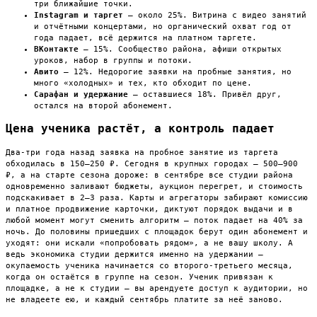
три ближайшие точки.
Instagram и таргет
— около 25%. Витрина с видео занятий
и отчётными концертами, но органический охват год от
года падает, всё держится на платном таргете.
ВКонтакте
— 15%. Сообщество района, афиши открытых
уроков, набор в группы и потоки.
Авито
— 12%. Недорогие заявки на пробные занятия, но
много «холодных» и тех, кто обходит по цене.
Сарафан и удержание
— оставшиеся 18%. Привёл друг,
остался на второй абонемент.
Цена ученика растёт, а контроль падает
Два-три года назад заявка на пробное занятие из таргета
обходилась в 150–250 ₽. Сегодня в крупных городах — 500–900
₽, а на старте сезона дороже: в сентябре все студии района
одновременно заливают бюджеты, аукцион перегрет, и стоимость
подскакивает в 2–3 раза. Карты и агрегаторы забирают комиссию
и платное продвижение карточки, диктуют порядок выдачи и в
любой момент могут сменить алгоритм — поток падает на 40% за
ночь. До половины пришедших с площадок берут один абонемент и
уходят: они искали «попробовать рядом», а не вашу школу. А
ведь экономика студии держится именно на удержании —
окупаемость ученика начинается со второго-третьего месяца,
когда он остаётся в группе на сезон. Ученик привязан к
площадке, а не к студии — вы арендуете доступ к аудитории, но
не владеете ею, и каждый сентябрь платите за неё заново.