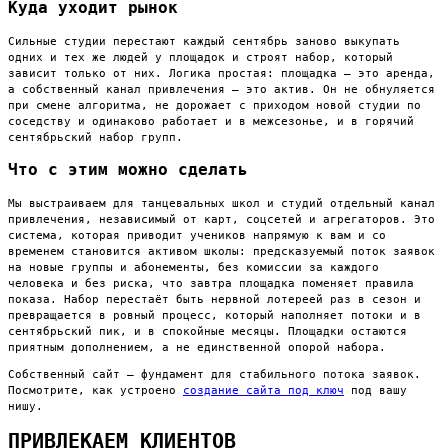
Куда уходит рынок
Сильные студии перестают каждый сентябрь заново выкупать
одних и тех же людей у площадок и строят набор, который
зависит только от них. Логика простая: площадка — это аренда,
а собственный канал привлечения — это актив. Он не обнуляется
при смене алгоритма, не дорожает с приходом новой студии по
соседству и одинаково работает и в межсезонье, и в горячий
сентябрьский набор групп.
Что с этим можно сделать
Мы выстраиваем для танцевальных школ и студий отдельный канал
привлечения, независимый от карт, соцсетей и агрегаторов. Это
система, которая приводит учеников напрямую к вам и со
временем становится активом школы: предсказуемый поток заявок
на новые группы и абонементы, без комиссии за каждого
человека и без риска, что завтра площадка поменяет правила
показа. Набор перестаёт быть нервной лотереей раз в сезон и
превращается в ровный процесс, который наполняет потоки и в
сентябрьский пик, и в спокойные месяцы. Площадки остаются
приятным дополнением, а не единственной опорой набора.
Собственный сайт — фундамент для стабильного потока заявок.
Посмотрите, как устроено
создание сайта под ключ
под вашу
нишу.
ПРИВЛЕКАЕМ КЛИЕНТОВ