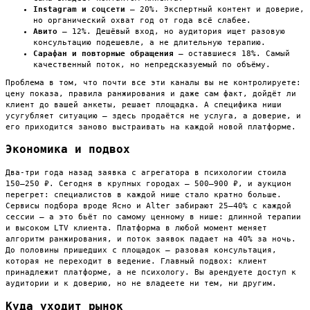
Instagram и соцсети
— 20%. Экспертный контент и доверие,
но органический охват год от года всё слабее.
Авито
— 12%. Дешёвый вход, но аудитория ищет разовую
консультацию подешевле, а не длительную терапию.
Сарафан и повторные обращения
— оставшиеся 18%. Самый
качественный поток, но непредсказуемый по объёму.
Проблема в том, что почти все эти каналы вы не контролируете:
цену показа, правила ранжирования и даже сам факт, дойдёт ли
клиент до вашей анкеты, решает площадка. А специфика ниши
усугубляет ситуацию — здесь продаётся не услуга, а доверие, и
его приходится заново выстраивать на каждой новой платформе.
Экономика и подвох
Два-три года назад заявка с агрегатора в психологии стоила
150–250 ₽. Сегодня в крупных городах — 500–900 ₽, и аукцион
перегрет: специалистов в каждой нише стало кратно больше.
Сервисы подбора вроде Ясно и Alter забирают 25–40% с каждой
сессии — а это бьёт по самому ценному в нише: длинной терапии
и высоком LTV клиента. Платформа в любой момент меняет
алгоритм ранжирования, и поток заявок падает на 40% за ночь.
До половины пришедших с площадок — разовая консультация,
которая не переходит в ведение. Главный подвох: клиент
принадлежит платформе, а не психологу. Вы арендуете доступ к
аудитории и к доверию, но не владеете ни тем, ни другим.
Куда уходит рынок