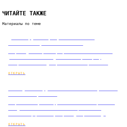
ЧИТАЙТЕ ТАКЖЕ
Материалы по теме
Дизайнеру интерьера: как найти
клиентов — рабочие способы
Вопрос «дизайнер интерьера как найти клиентов»
решается обычно не одним каналом, а сразу
четырьмя–шестью одновременно. Чек проекта в…
ОТКРЫТЬ
Как бухгалтеру найти клиентов: рабочие
способы и решение
Вопрос «как бухгалтеру найти клиентов» решается
не одним каналом: типичный специалист или
небольшая фирма на аутсорсе одновременно д…
ОТКРЫТЬ