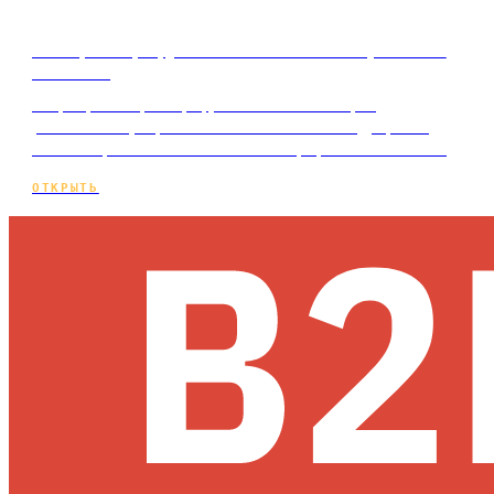
Как фотографу найти клиентов: рабочие
способы
Вопрос, как фотографу найти клиентов, в
реальности упирается не в качество кадра, а в
каналы привлечения. Сильное портфолио — обязат…
ОТКРЫТЬ