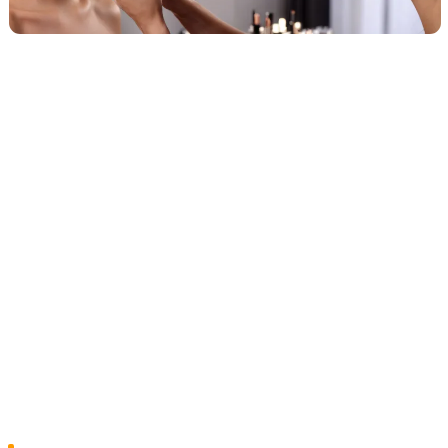
Как визажисты находят клиентов
сегодня
Реклама визажиста почти всегда держится на
нескольких каналах одновременно: средний мастер
ведёт 4–6 источников заявок сразу, потому что ни
один из них не даёт ровного потока в одиночку.
Заказчик у визажиста разный — невеста,
выпускница, модель на съёмку, женщина «на
выход», — и каждый приходит со своей площадки.
Структура потока новых клиентов в нише выглядит
примерно так:
Instagram и соцсети
— до 40% заявок.