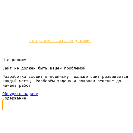
площадка поменяет правила показа. Площадки при
этом остаются приятным дополнением, а не
единственной опорой бизнеса.
Готовы построить независимый канал заявок?
Начните с
создания сайта под ключ
для вашего
бизнеса.
Что дальше
Сайт не должен быть вашей проблемой
Разработка входит в подписку, дальше сайт развивается
каждый месяц. Разберём задачу и покажем решение до
начала работ.
Обсудить задачу
Содержание
Как визажисты находят клиентов сегодня
Цена заявки растёт, а контроль падает
Куда уходит рынок