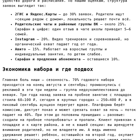
удобство дороги и расписания. По нашим оценкам, структура
заявок выглядит так:
2ГИС и Яндекс.Карты
— до 30% заявок. Родители ищут
«секцию рядом с домом», локальность решает почти всё.
Родительские чаты и районные группы ВК
— около 25%.
Сарафан в цифре: один отзыв в чате школы приводит 5–6
семей.
Instagram
— 20%. Видео тренировок и соревнований, но
органический охват падает год от года.
Авито
— 15%. Работает на взрослые группы и
индивидуальные занятия, по детям слабее.
Сарафан и продления абонемента
— оставшиеся 10%.
Экономика набора и где подвох
Главная боль ниши — сезонность. 70% годового набора
приходится на конец августа и сентябрь; промахнулись с
рекламой в эти три недели — группа недоукомплектована до
января. Три года назад заявка на пробное занятие с площадок
стоила 60–100 ₽, сегодня в крупных городах — 250–400 ₽, а в
пиковый сентябрь аукцион перегрет вдвое. Платформа берёт
комиссию, диктует показ и может срезать охват за ночь — поток
падает на 40%. При этом до половины пришедших — разовые:
сходили на пробное «попробовать» и пропали. Клиент привязан к
площадке и к карте района, а не к вашей секции: вы арендуете
внимание родителей, но не владеете им. А ведь именно
удержание решает: ребёнок, оставшийся на второй год, окупает
рекламу в десятки раз — но если семья нашла вас через карты,