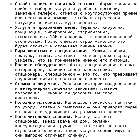
Онлайн-запись и понятный контакт.
Форма записи на
приём с выбором услуги и удобного времени,
заметный телефон, отметка о круглосуточном приёме
или неотложной помощи — чтобы в стрессовой
ситуации не искать, куда звонить.
Услуги и прозрачные цены.
Терапия, хирургия,
вакцинация, чипирование, стерилизация,
стоматология, УЗИ и анализы — с ориентировочной
стоимостью. Прайс снимает страх «сколько это
будет стоить» и отсеивает лишние звонки.
Виды животных и специализация.
Кошки, собаки,
грызуны, птицы, экзотика — хозяин должен сразу
увидеть, что вы принимаете именно его питомца.
Врачи и оборудование.
Фото, специализация и опыт
ветеринаров, наличие своей лаборатории,
стационара, операционной — это то, что превращает
случайный визит в постоянного клиента.
Отзывы и лицензия.
Реальные истории выздоровления
и ветеринарная лицензия закрывают главное
возражение — «можно ли доверить им своё
животное».
Полезные материалы.
Календарь прививок, памятки
по уходу, статьи о симптомах — они приводят людей
из поиска и удерживают их до момента записи.
Дополнительные сервисы.
Если у вас есть
стационар, выезд врача на дом, онлайн-
консультация или груминг — это стоит показать
отдельными блоками: такие услуги хорошо ищут и
они выгодно отличают клинику.