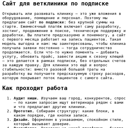
Сайт для ветклиники по подписке
Открывать или развивать клинику — это уже вложения в
оборудование, помещение и персонал. Поэтому мы
предлагаем сайт
по подписке
: без крупной суммы на
старте. Ежемесячный платёж включает саму разработку,
хостинг, продвижение в поиске, техническую поддержку и
доработки. Вы платите предсказуемо и понемногу, а сайт
с первого месяца работает на запись пациентов. Такая
модель выгодна и нам: мы заинтересованы, чтобы клиника
получала заявки постоянно — тогда сотрудничество
продолжается. Если что-то нужно поменять — добавить
услугу, обновить прайс, завести акцию к сезону клещей
— это делается в рамках подписки, без отдельных счетов
за каждую правку. Для клиники это ещё и вопрос
стабильности: вместо разовой большой траты на
разработку вы получаете предсказуемую строку расходов,
которую покрывает поток пациентов с самого сайта.
Как проходит работа
Аудит ниши.
Изучаем ваш город, конкурентов, спрос
— по каким запросам ищут ветеринара рядом с вами
и что предлагают другие клиники.
Прототип.
Собираем структуру: какие блоки, в
каком порядке, где кнопки записи.
Дизайн.
Оформляем в узнаваемом, спокойном стиле,
который вызывает доверие.