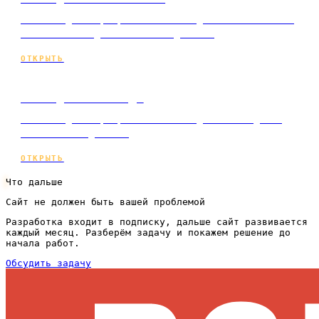
Мини-лендинг: разработка сайта для гинекологии и
гинеколога под ключ и по подписке.
ОТКРЫТЬ
Сайт для логопеда
Мини-лендинг: разработка сайта для логопеда под
ключ и по подписке.
ОТКРЫТЬ
Что дальше
Сайт не должен быть вашей проблемой
Разработка входит в подписку, дальше сайт развивается
каждый месяц. Разберём задачу и покажем решение до
начала работ.
Обсудить задачу