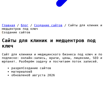
Главная
/
Блог
/
Создание сайтов
/
Сайты для клиник и
медцентров под ключ
Создание сайтов
Сайты для клиник и медцентров под
ключ
Сайт для клиники и медицинского бизнеса под ключ и по
подписке: онлайн-запись, врачи, цены, лицензии, SEO и
юрпакет. Разберём задачу и посчитаем поток записей.
раздел
Создание сайтов
материалов
8
обновлено
8 августа 2026
Пациент выбирает клинику осторожно: читает про
врачей, смотрит цены, ищет лицензию и отзывы, а
записаться хочет сразу и без звонка. Медицинским
центрам, стоматологиям, лабораториям и частным