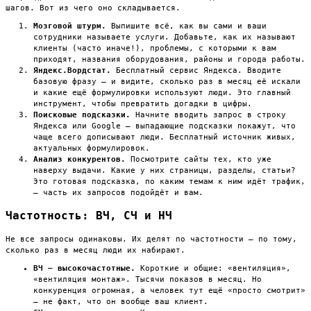
шагов. Вот из чего оно складывается.
Мозговой штурм.
Выпишите всё, как вы сами и ваши
сотрудники называете услуги. Добавьте, как их называют
клиенты (часто иначе!), проблемы, с которыми к вам
приходят, названия оборудования, районы и города работы.
Яндекс.Вордстат.
Бесплатный сервис Яндекса. Вводите
базовую фразу — и видите, сколько раз в месяц её искали
и какие ещё формулировки используют люди. Это главный
инструмент, чтобы превратить догадки в цифры.
Поисковые подсказки.
Начните вводить запрос в строку
Яндекса или Google — выпадающие подсказки покажут, что
чаще всего дописывают люди. Бесплатный источник живых,
актуальных формулировок.
Анализ конкурентов.
Посмотрите сайты тех, кто уже
наверху выдачи. Какие у них страницы, разделы, статьи?
Это готовая подсказка, по каким темам к ним идёт трафик,
— часть их запросов подойдёт и вам.
Частотность: ВЧ, СЧ и НЧ
Не все запросы одинаковы. Их делят по частотности — по тому,
сколько раз в месяц люди их набирают.
ВЧ — высокочастотные.
Короткие и общие: «вентиляция»,
«вентиляция монтаж». Тысячи показов в месяц. Но
конкуренция огромная, а человек тут ещё «просто смотрит»
— не факт, что он вообще ваш клиент.