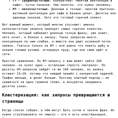
СЧ — среднечастотные.
Конкретнее: «монтаж вентиляции в
кафе». Сотни показов. Уже понятно, что нужно человеку.
НЧ — низкочастотные.
Длинные и точные: «монтаж приточно-
вытяжной вентиляции для кафе в Казани цена». Десятки или
единицы показов. Зато это готовый горячий клиент.
Вот важный момент, который многие упускают:
именно
низкочастотные запросы приводят самых горячих клиентов
.
Человек, который набирает длинную точную фразу, уже знает,
чего хочет, и близок к заказу. Таких запросов много,
конкуренция по ним слабая, и вместе они дают основной поток
заявок. Гнаться только за ВЧ — всё равно что ловить рыбу в
океане голыми руками, игнорируя пруд, где она сама идёт в
сети.
Простое сравнение. По ВЧ-запросу к вам может зайти 100
человек, но купит один — остальные «просто смотрели». По
десятку НЧ-запросов зайдёт те же 100 человек, но заявку
оставят 15–20, потому что каждый пришёл с конкретной задачей.
Трафик меньше, а денег больше. Поэтому опытный подход — не
сражаться за одно громкое слово, а аккуратно закрывать
десятки узких.
Кластеризация: как запросы превращаются в
страницы
Когда список собран, в нём могут быть сотни и тысячи фраз. Их
нужно сгруппировать по смыслу — это и есть кластеризация.