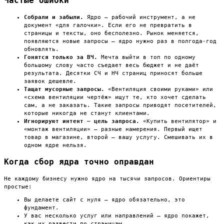
Частые ошибки
Собрали и забыли.
Ядро — рабочий инструмент, а не
документ «для галочки». Если его не превратить в
страницы и тексты, оно бесполезно. Рынок меняется,
появляются новые запросы — ядро нужно раз в полгода-год
обновлять.
Гонятся только за ВЧ.
Мечта выйти в топ по одному
большому слову часто съедает весь бюджет и не даёт
результата. Десятки СЧ и НЧ страниц приносят больше
заявок дешевле.
Тащат мусорные запросы.
«Вентиляция своими руками» или
«схема вентиляции чертёж» ищут те, кто хочет сделать
сам, а не заказать. Такие запросы приводят посетителей,
которые никогда не станут клиентами.
Игнорируют интент — цель запроса.
«Купить вентилятор» и
«монтаж вентиляции» — разные намерения. Первый ищет
товар в магазине, второй — вашу услугу. Смешивать их в
одном ядре нельзя.
Когда сбор ядра точно оправдан
Не каждому бизнесу нужно ядро на тысячи запросов. Ориентиры
простые:
Вы делаете сайт с нуля — ядро обязательно, это
фундамент.
У вас несколько услуг или направлений — ядро покажет,
как их развести по страницам.