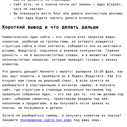
Сайт есть, но с поиска почти нет заявок — ядро вскроет,
чего не хватает.
Вы планируете вести блог или давать контекстную рекламу
— без ядра будете тратить деньги вслепую.
Короткий вывод и что делать дальше
Семантическое ядро сайта — это список всех запросов ваших
клиентов, разбитый на группы-темы, из которого рождается
структура сайта и план контента. Собирается оно из мозгового
штурма, Вордстата, подсказок и анализа конкурентов. Главная
ценность — не в высокочастотных словах, а в множестве точных
низкочастотных запросов, которые приводят готовых к заказу
клиентов.
Что делать дальше? Начните с малого: выпишите 15–20 фраз, как
вас ищут клиенты, и проверьте их в Яндекс.Вордстате. Уже это
откроет вам глаза на реальный спрос. А если хочется не
разбираться в кластеризации и интентах самому, а получить
сайт, где структура и страницы
изначально
построены под
правильно собранное ядро, — это как раз то, что мы делаем под
ключ: собираем семантику, проектируем разделы под неё,
наполняем и продвигаем, а вы получаете поток заявок из
поиска, не погружаясь в детали.
Хотите не разбираться самому, а получать клиентов из поиска?
Закажите
продвижение сайта под ключ
под вашу нишу.