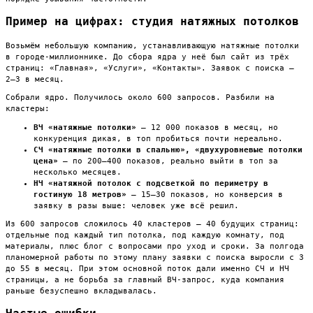
Пример на цифрах: студия натяжных потолков
Возьмём небольшую компанию, устанавливающую натяжные потолки
в городе-миллионнике. До сбора ядра у неё был сайт из трёх
страниц: «Главная», «Услуги», «Контакты». Заявок с поиска —
2–3 в месяц.
Собрали ядро. Получилось около 600 запросов. Разбили на
кластеры:
ВЧ «натяжные потолки»
— 12 000 показов в месяц, но
конкуренция дикая, в топ пробиться почти нереально.
СЧ «натяжные потолки в спальню», «двухуровневые потолки
цена»
— по 200–400 показов, реально выйти в топ за
несколько месяцев.
НЧ «натяжной потолок с подсветкой по периметру в
гостиную 18 метров»
— 15–30 показов, но конверсия в
заявку в разы выше: человек уже всё решил.
Из 600 запросов сложилось 40 кластеров — 40 будущих страниц:
отдельные под каждый тип потолка, под каждую комнату, под
материалы, плюс блог с вопросами про уход и сроки. За полгода
планомерной работы по этому плану заявки с поиска выросли с 3
до 55 в месяц. При этом основной поток дали именно СЧ и НЧ
страницы, а не борьба за главный ВЧ-запрос, куда компания
раньше безуспешно вкладывалась.