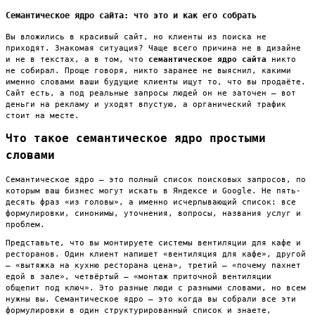
Семантическое ядро сайта: что это и как его собрать
Вы вложились в красивый сайт, но клиенты из поиска не
приходят. Знакомая ситуация? Чаще всего причина не в дизайне
и не в текстах, а в том, что
семантическое ядро сайта
никто
не собирал. Проще говоря, никто заранее не выяснил, какими
именно словами ваши будущие клиенты ищут то, что вы продаёте.
Сайт есть, а под реальные запросы людей он не заточен — вот
деньги на рекламу и уходят впустую, а органический трафик
стоит на месте.
Что такое семантическое ядро простыми
словами
Семантическое ядро — это полный список поисковых запросов, по
которым ваш бизнес могут искать в Яндексе и Google. Не пять-
десять фраз «из головы», а именно исчерпывающий список: все
формулировки, синонимы, уточнения, вопросы, названия услуг и
проблем.
Представьте, что вы монтируете системы вентиляции для кафе и
ресторанов. Один клиент напишет «вентиляция для кафе», другой
— «вытяжка на кухню ресторана цена», третий — «почему пахнет
едой в зале», четвёртый — «монтаж приточной вентиляции
общепит под ключ». Это разные люди с разными словами, но всем
нужны вы. Семантическое ядро — это когда вы собрали все эти
формулировки в один структурированный список и знаете,