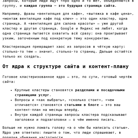
Запросы, которые люди ищут «про одно и то же», объединяются в
группу, и
каждая группа — это будущая страница сайта
.
Например, фразы «вентиляция для кафе», «вытяжка в кафе цена»,
«монтаж вентиляции кафе под ключ» — это один кластер, одна
страница. А «вентиляция для салона красоты» — уже другой
кластер и другая страница. Google и Яндекс не любят, когда
одна страница пытается охватить всё сразу: она проигрывает
узким, заточенным под конкретную тему конкурентам.
Кластеризация превращает хаос из запросов в чёткую карту:
столько-то тем — значит, столько-то страниц. Дальше остаётся
только их создать.
От ядра к структуре сайта и контент-плану
Готовое кластеризованное ядро — это, по сути, готовый чертёж
сайта:
Крупные кластеры становятся
разделами и посадочными
страницами услуг
.
Вопросы и «как выбрать», «сколько стоит», «чем
отличается» становятся
статьями в блоге
— это ваш
контент-план на месяцы вперёд.
Внутри каждой страницы запросы кластера подсказывают
заголовки и подзаголовки — о чём именно писать.
Больше не нужно ломать голову «а о чём бы написать статью».
Ядро уже ответило: пишите о том, что люди спрашивают, в
порядке убывания частотности.