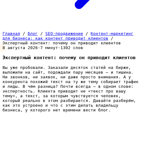
Главная
/
Блог
/
SEO-продвижение
/
Контент-маркетинг
для бизнеса: как контент приводит клиентов
/
Экспертный контент: почему он приводит клиентов
8 августа 2026
·
7 минут
·
1302 слов
Экспертный контент: почему он приводит клиентов
Вы уже пробовали. Заказали десяток статей на бирже,
выложили на сайт, подождали пару месяцев — и тишина.
Ни звонков, ни заявок, ни даже просто внимания. А у
конкурента похожий текст на ту же тему собирает трафик
и лиды. В чём разница? Почти всегда — в одном слове:
экспертность. Клиента приводит не «текст про вашу
тему», а текст, за которым чувствуется человек,
который реально в этом разбирается. Давайте разберём,
как это устроено и что с этим делать владельцу
бизнеса, у которого нет времени вести блог.
Что вообще значит «экспертный
контент»