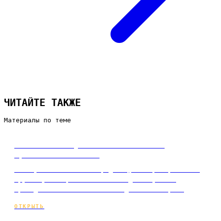
ЧИТАЙТЕ ТАКЖЕ
Материалы по теме
Зачем бизнесу контент и как он
приносит клиентов
Почему контент — это продавец, который работает
круглосуточно, ловит клиента до покупки и
приводит заявки из поиска годами. Разбор с…
ОТКРЫТЬ