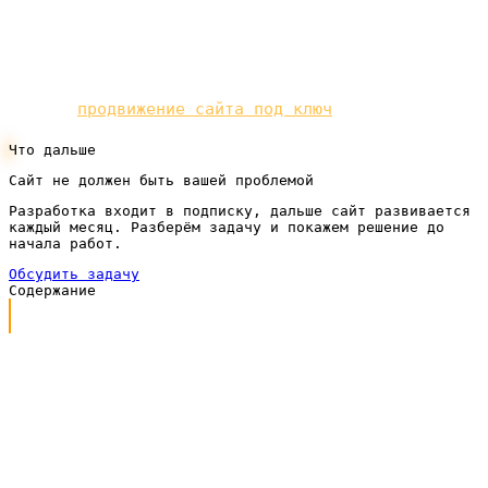
Если такой формат кажется удобным, с него и
стоит начать разговор.
Готовы вывести сайт в топ без лишней возни? Мы
делаем
продвижение сайта под ключ
по подписке.
Что дальше
Сайт не должен быть вашей проблемой
Разработка входит в подписку, дальше сайт развивается
каждый месяц. Разберём задачу и покажем решение до
начала работ.
Обсудить задачу
Содержание
Что вообще значит «экспертный контент»
Почему копирайтеров недостаточно
Роль владельца бизнеса: вы — главный источник
Как извлекать знания из команды
Интервью с экспертом: рабочий формат