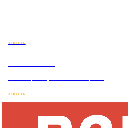
Контент-план для сайта: какие темы
писать
Как выбрать темы для блога, что писать первым и
как из отдельных статей собрать контент-систему,
которая годами приводит клиентов из…
ОТКРЫТЬ
Как использовать нейросети для
контента бизнеса
Разбор для владельца бизнеса: где ИИ реально
экономит время и деньги на контенте, какие
ошибки убивают трафик и как выпускать тексты…
ОТКРЫТЬ