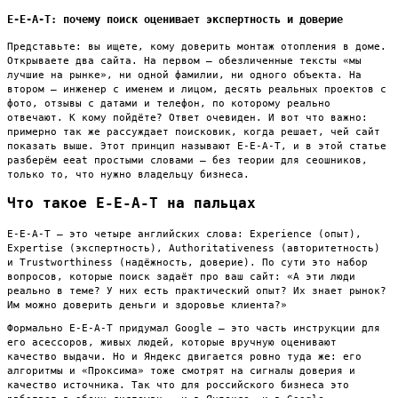
E-E-A-T: почему поиск оценивает экспертность и доверие
Представьте: вы ищете, кому доверить монтаж отопления в доме.
Открываете два сайта. На первом — обезличенные тексты «мы
лучшие на рынке», ни одной фамилии, ни одного объекта. На
втором — инженер с именем и лицом, десять реальных проектов с
фото, отзывы с датами и телефон, по которому реально
отвечают. К кому пойдёте? Ответ очевиден. И вот что важно:
примерно так же рассуждает поисковик, когда решает, чей сайт
показать выше. Этот принцип называют E-E-A-T, и в этой статье
разберём eeat простыми словами — без теории для сеошников,
только то, что нужно владельцу бизнеса.
Что такое E-E-A-T на пальцах
E-E-A-T — это четыре английских слова: Experience (опыт),
Expertise (экспертность), Authoritativeness (авторитетность)
и Trustworthiness (надёжность, доверие). По сути это набор
вопросов, которые поиск задаёт про ваш сайт: «А эти люди
реально в теме? У них есть практический опыт? Их знает рынок?
Им можно доверить деньги и здоровье клиента?»
Формально E-E-A-T придумал Google — это часть инструкции для
его асессоров, живых людей, которые вручную оценивают
качество выдачи. Но и Яндекс двигается ровно туда же: его
алгоритмы и «Проксима» тоже смотрят на сигналы доверия и
качество источника. Так что для российского бизнеса это