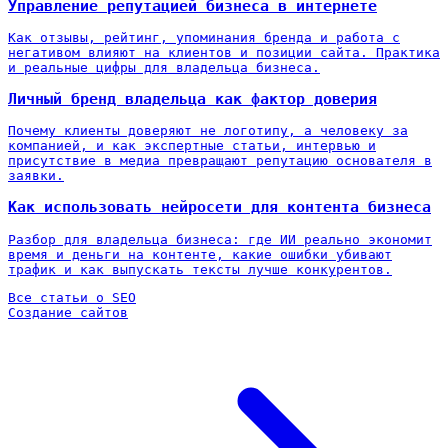
Управление репутацией бизнеса в интернете
Как отзывы, рейтинг, упоминания бренда и работа с
негативом влияют на клиентов и позиции сайта. Практика
и реальные цифры для владельца бизнеса.
Личный бренд владельца как фактор доверия
Почему клиенты доверяют не логотипу, а человеку за
компанией, и как экспертные статьи, интервью и
присутствие в медиа превращают репутацию основателя в
заявки.
Как использовать нейросети для контента бизнеса
Разбор для владельца бизнеса: где ИИ реально экономит
время и деньги на контенте, какие ошибки убивают
трафик и как выпускать тексты лучше конкурентов.
Все статьи о SEO
Создание сайтов