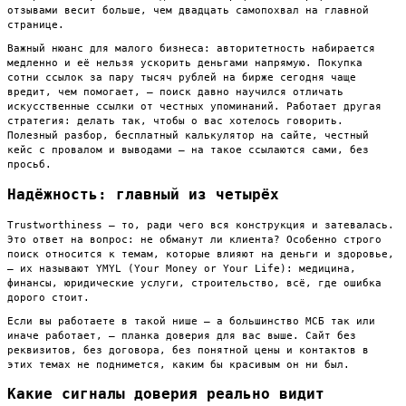
отзывами весит больше, чем двадцать самопохвал на главной
странице.
Важный нюанс для малого бизнеса: авторитетность набирается
медленно и её нельзя ускорить деньгами напрямую. Покупка
сотни ссылок за пару тысяч рублей на бирже сегодня чаще
вредит, чем помогает, — поиск давно научился отличать
искусственные ссылки от честных упоминаний. Работает другая
стратегия: делать так, чтобы о вас хотелось говорить.
Полезный разбор, бесплатный калькулятор на сайте, честный
кейс с провалом и выводами — на такое ссылаются сами, без
просьб.
Надёжность: главный из четырёх
Trustworthiness — то, ради чего вся конструкция и затевалась.
Это ответ на вопрос: не обманут ли клиента? Особенно строго
поиск относится к темам, которые влияют на деньги и здоровье,
— их называют YMYL (Your Money or Your Life): медицина,
финансы, юридические услуги, строительство, всё, где ошибка
дорого стоит.
Если вы работаете в такой нише — а большинство МСБ так или
иначе работает, — планка доверия для вас выше. Сайт без
реквизитов, без договора, без понятной цены и контактов в
этих темах не поднимется, каким бы красивым он ни был.
Какие сигналы доверия реально видит