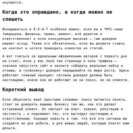
окупается.
Когда это оправдано, а когда можно не
спешить
Вкладываться в E-E-A-T особенно важно, если вы в YMYL-нише
(медицина, финансы, право, ремонт, всё дорогое и
ответственное) и если конкуренция высокая — там доверие
решает исход. Также это обязательно, если вы делаете ставку
на контент и хотите приводить клиентов из статей.
А вот гнаться за идеальным оформлением авторов с первого дня
не стоит, если у вас пока три страницы и ноль трафика —
сначала запустите сайт и начните собирать реальные кейсы и
отзывы, а «упаковку» доверия наращивайте по мере роста. Здесь
работает главный принцип: сигналы доверия должны быть
настоящими, иначе они не работают ни на поиск, ни на клиента.
Короткий вывод
Если объяснить eeat простыми словами: поиск пытается понять,
стоит ли доверять вашему бизнесу так же, как это делает
осторожный клиент. Он смотрит на опыт, знания, репутацию и
честность — и поднимает тех, кто выглядит настоящим и
ответственным. Хорошая новость в том, что все эти сигналы вы
создаёте не для робота, а для живых людей, которые платят вам
деньги.