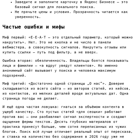
Заведите и заполните карточку в Яндекс Бизнесе — это
базовый сигнал для локального поиска.
Не прячьте цены и условия. Прозрачность читается как
уверенность.
Частые ошибки и мифы
Миф первый: «E-E-A-T — это отдельный параметр, который можно
накрутить». Нет. Это не кнопка и не число в панели
вебмастера, а совокупность сигналов. Накрутить отзывы или
купить ссылки — путь под фильтр, а не вверх.
Ошибка вторая: обезличенность. Владельцы боятся показывать
лица и фамилии — «а вдруг уведут клиентов». Но именно
анонимный сайт вызывает у поиска и человека максимум
подозрений.
Миф третий: «Достаточно одной страницы „О нас“». Доверие
складывается из всего сайта — из авторов статей, из кейсов,
из контактов, из мелких деталей вроде актуальных дат. Одна
страница погоды не делает.
И ещё одна частая ловушка: гнаться за объёмом контента в
ущерб качеству. Сто пустых статей «для сеошки» работают
против вас — они разбавляют сигнал экспертности и создают
ощущение фермы текстов. Десять глубоких материалов от
практика принесут больше, чем сотня переписанных из чужих
блогов. Поиск всё лучше отличает реальный опыт от пересказа,
и ставка на количество без содержания в 2026 году уже не