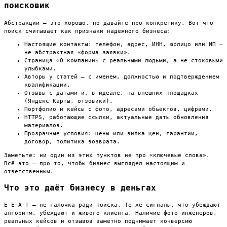
поисковик
Абстракции — это хорошо, но давайте про конкретику. Вот что
поиск считывает как признаки надёжного бизнеса:
Настоящие контакты: телефон, адрес, ИНН, юрлицо или ИП —
не абстрактная «форма заявки».
Страница «О компании» с реальными людьми, а не стоковыми
улыбками.
Авторы у статей — с именем, должностью и подтверждением
квалификации.
Отзывы с датами и, в идеале, на внешних площадках
(Яндекс Карты, отзовики).
Портфолио и кейсы с фото, адресами объектов, цифрами.
HTTPS, работающие ссылки, актуальные даты обновления
материалов.
Прозрачные условия: цены или вилка цен, гарантии,
договор, политика возврата.
Заметьте: ни один из этих пунктов не про «ключевые слова».
Всё это — про то, чтобы бизнес выглядел настоящим и
ответственным.
Что это даёт бизнесу в деньгах
E-E-A-T — не галочка ради поиска. Те же сигналы, что убеждают
алгоритм, убеждают и живого клиента. Наличие фото инженеров,
реальных кейсов и отзывов заметно поднимает конверсию