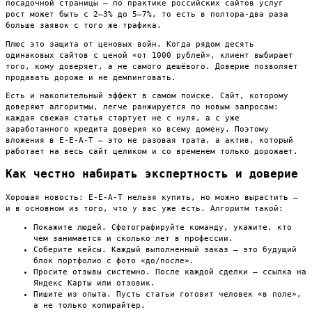
посадочной страницы — по практике российских сайтов услуг
рост может быть с 2–3% до 5–7%, то есть в полтора-два раза
больше заявок с того же трафика.
Плюс это защита от ценовых войн. Когда рядом десять
одинаковых сайтов с ценой «от 1000 рублей», клиент выбирает
того, кому доверяет, а не самого дешёвого. Доверие позволяет
продавать дороже и не демпинговать.
Есть и накопительный эффект в самом поиске. Сайт, которому
доверяют алгоритмы, легче ранжируется по новым запросам:
каждая свежая статья стартует не с нуля, а с уже
заработанного кредита доверия ко всему домену. Поэтому
вложения в E-E-A-T — это не разовая трата, а актив, который
работает на весь сайт целиком и со временем только дорожает.
Как честно набирать экспертность и доверие
Хорошая новость: E-E-A-T нельзя купить, но можно вырастить —
и в основном из того, что у вас уже есть. Алгоритм такой:
Покажите людей. Сфотографируйте команду, укажите, кто
чем занимается и сколько лет в профессии.
Соберите кейсы. Каждый выполненный заказ — это будущий
блок портфолио с фото «до/после».
Просите отзывы системно. После каждой сделки — ссылка на
Яндекс Карты или отзовик.
Пишите из опыта. Пусть статьи готовит человек «в поле»,
а не только копирайтер.