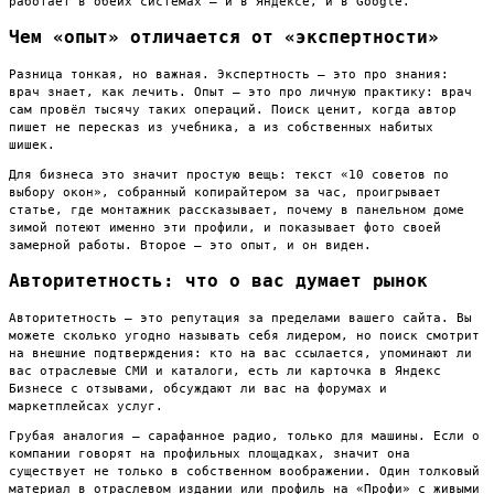
работает в обеих системах — и в Яндексе, и в Google.
Чем «опыт» отличается от «экспертности»
Разница тонкая, но важная. Экспертность — это про знания:
врач знает, как лечить. Опыт — это про личную практику: врач
сам провёл тысячу таких операций. Поиск ценит, когда автор
пишет не пересказ из учебника, а из собственных набитых
шишек.
Для бизнеса это значит простую вещь: текст «10 советов по
выбору окон», собранный копирайтером за час, проигрывает
статье, где монтажник рассказывает, почему в панельном доме
зимой потеют именно эти профили, и показывает фото своей
замерной работы. Второе — это опыт, и он виден.
Авторитетность: что о вас думает рынок
Авторитетность — это репутация за пределами вашего сайта. Вы
можете сколько угодно называть себя лидером, но поиск смотрит
на внешние подтверждения: кто на вас ссылается, упоминают ли
вас отраслевые СМИ и каталоги, есть ли карточка в Яндекс
Бизнесе с отзывами, обсуждают ли вас на форумах и
маркетплейсах услуг.
Грубая аналогия — сарафанное радио, только для машины. Если о
компании говорят на профильных площадках, значит она
существует не только в собственном воображении. Один толковый
материал в отраслевом издании или профиль на «Профи» с живыми