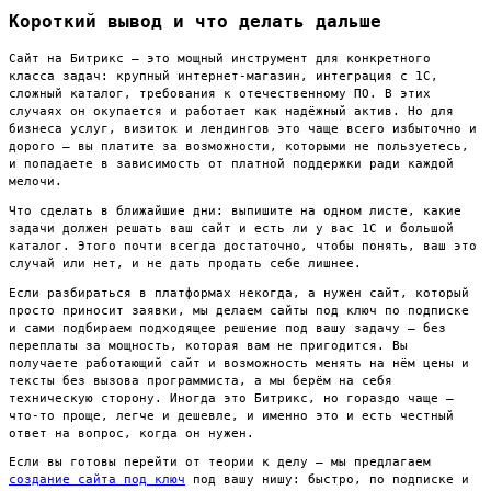
Короткий вывод и что делать дальше
Сайт на Битрикс — это мощный инструмент для конкретного
класса задач: крупный интернет-магазин, интеграция с 1С,
сложный каталог, требования к отечественному ПО. В этих
случаях он окупается и работает как надёжный актив. Но для
бизнеса услуг, визиток и лендингов это чаще всего избыточно и
дорого — вы платите за возможности, которыми не пользуетесь,
и попадаете в зависимость от платной поддержки ради каждой
мелочи.
Что сделать в ближайшие дни: выпишите на одном листе, какие
задачи должен решать ваш сайт и есть ли у вас 1С и большой
каталог. Этого почти всегда достаточно, чтобы понять, ваш это
случай или нет, и не дать продать себе лишнее.
Если разбираться в платформах некогда, а нужен сайт, который
просто приносит заявки, мы делаем сайты под ключ по подписке
и сами подбираем подходящее решение под вашу задачу — без
переплаты за мощность, которая вам не пригодится. Вы
получаете работающий сайт и возможность менять на нём цены и
тексты без вызова программиста, а мы берём на себя
техническую сторону. Иногда это Битрикс, но гораздо чаще —
что-то проще, легче и дешевле, и именно это и есть честный
ответ на вопрос, когда он нужен.
Если вы готовы перейти от теории к делу — мы предлагаем
создание сайта под ключ
под вашу нишу: быстро, по подписке и