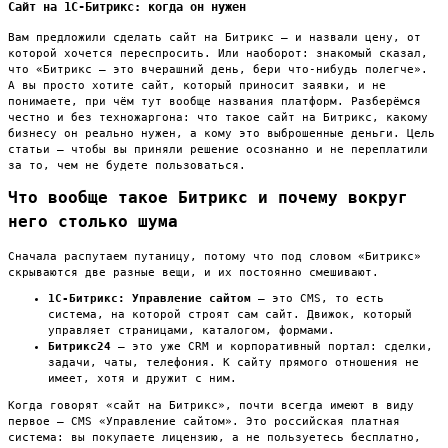
Сайт на 1С-Битрикс: когда он нужен
Вам предложили сделать сайт на Битрикс — и назвали цену, от
которой хочется переспросить. Или наоборот: знакомый сказал,
что «Битрикс — это вчерашний день, бери что-нибудь полегче».
А вы просто хотите сайт, который приносит заявки, и не
понимаете, при чём тут вообще названия платформ. Разберёмся
честно и без техножаргона: что такое сайт на Битрикс, какому
бизнесу он реально нужен, а кому это выброшенные деньги. Цель
статьи — чтобы вы приняли решение осознанно и не переплатили
за то, чем не будете пользоваться.
Что вообще такое Битрикс и почему вокруг
него столько шума
Сначала распутаем путаницу, потому что под словом «Битрикс»
скрываются две разные вещи, и их постоянно смешивают.
1С-Битрикс: Управление сайтом
— это CMS, то есть
система, на которой строят сам сайт. Движок, который
управляет страницами, каталогом, формами.
Битрикс24
— это уже CRM и корпоративный портал: сделки,
задачи, чаты, телефония. К сайту прямого отношения не
имеет, хотя и дружит с ним.
Когда говорят «сайт на Битрикс», почти всегда имеют в виду
первое — CMS «Управление сайтом». Это российская платная
система: вы покупаете лицензию, а не пользуетесь бесплатно,