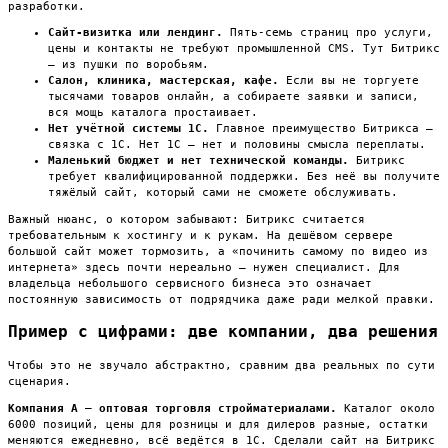
разработки.
Сайт-визитка или лендинг.
Пять-семь страниц про услуги,
цены и контакты не требуют промышленной CMS. Тут Битрикс
— из пушки по воробьям.
Салон, клиника, мастерская, кафе.
Если вы не торгуете
тысячами товаров онлайн, а собираете заявки и записи,
вся мощь каталога простаивает.
Нет учётной системы 1С.
Главное преимущество Битрикса —
связка с 1С. Нет 1С — нет и половины смысла переплаты.
Маленький бюджет и нет технической команды.
Битрикс
требует квалифицированной поддержки. Без неё вы получите
тяжёлый сайт, который сами не сможете обслуживать.
Важный нюанс, о котором забывают: Битрикс считается
требовательным к хостингу и к рукам. На дешёвом сервере
большой сайт может тормозить, а «починить самому по видео из
интернета» здесь почти нереально — нужен специалист. Для
владельца небольшого сервисного бизнеса это означает
постоянную зависимость от подрядчика даже ради мелкой правки.
Пример с цифрами: две компании, два решения
Чтобы это не звучало абстрактно, сравним два реальных по сути
сценария.
Компания А — оптовая торговля стройматериалами.
Каталог около
6000 позиций, цены для розницы и для дилеров разные, остатки
меняются ежедневно, всё ведётся в 1С. Сделали сайт на Битрикс