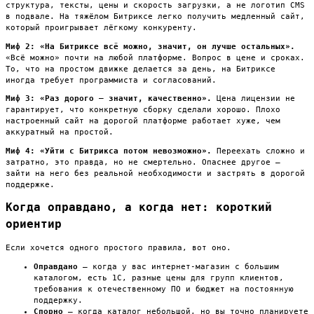
структура, тексты, цены и скорость загрузки, а не логотип CMS
в подвале. На тяжёлом Битриксе легко получить медленный сайт,
который проигрывает лёгкому конкуренту.
Миф 2: «На Битриксе всё можно, значит, он лучше остальных».
«Всё можно» почти на любой платформе. Вопрос в цене и сроках.
То, что на простом движке делается за день, на Битриксе
иногда требует программиста и согласований.
Миф 3: «Раз дорого — значит, качественно».
Цена лицензии не
гарантирует, что конкретную сборку сделали хорошо. Плохо
настроенный сайт на дорогой платформе работает хуже, чем
аккуратный на простой.
Миф 4: «Уйти с Битрикса потом невозможно».
Переехать сложно и
затратно, это правда, но не смертельно. Опаснее другое —
зайти на него без реальной необходимости и застрять в дорогой
поддержке.
Когда оправдано, а когда нет: короткий
ориентир
Если хочется одного простого правила, вот оно.
Оправдано
— когда у вас интернет-магазин с большим
каталогом, есть 1С, разные цены для групп клиентов,
требования к отечественному ПО и бюджет на постоянную
поддержку.
Спорно
— когда каталог небольшой, но вы точно планируете