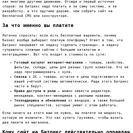
как многими другими движками. Отсюда и первый источник
споров: за Битрикс надо платить и за саму систему, и за
разработку, и это ощутимо дороже, чем собрать сайт на
бесплатной CMS или конструкторе.
За что именно вы платите
Логично спросить: если есть бесплатные варианты, почему
бизнес вообще выбирает платную платформу? Ответ в том, что
Битрикс закрывает не задачу «сделать страницы», а задачу
«управлять сложным сайтом с большим каталогом и
интеграциями». Вот что входит в стоимость по сути:
Готовый каталог интернет-магазина
— товары, свойства,
фильтры, склады, цены для разных групп клиентов. Это не
надо программировать с нуля.
Связка с 1С
— товары, остатки и цены подтягиваются из
вашей учётной системы автоматически. Ради этого Битрикс
часто и берут.
Права доступа и роли
— можно завести редактора,
менеджера, контент-менеджера с разными правами.
Техподдержка и обновления
от вендора, а также большой
рынок специалистов, которые умеют с этим работать.
Если ничего из этого вам не нужно, вы платите за мощность,
которую не включите. Это как купить грузовик, чтобы возить
два пакета из магазина.
Кому сайт на Битрикс действительно оправдан