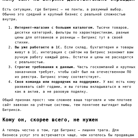
Есть ситуации, где Битрикс — не понты, а разумный выбор.
Обычно это средний и крупный бизнес с реальной сложностью
внутри.
Интернет-магазин с большим каталогом.
Тысячи товаров,
десятки категорий, фильтры по характеристикам, разные
цены для оптовиков и розницы — Битрикс тут в своей
стихии.
Вы уже работаете в 1С.
Если склад, бухгалтерия и товары
живут в 1С, интеграция с сайтом на Битрикс экономит вам
ручную работу каждый день. Остатки и цены не расходятся
с реальностью.
Строгие требования к данным.
Часть госкомпаний и крупных
заказчиков требует, чтобы сайт был на отечественном ПО
из реестра. Битрикс этому соответствует.
Своя команда или подрядчик на поддержке.
У вас есть кому
развивать сайт годами, и вы готовы вкладываться в него
как в актив, а не разовую поделку.
Общий признак прост: чем сложнее ваша торговля и чем плотнее
сайт завязан на учётные системы, тем понятнее выглядит выбор
Битрикса.
Кому он, скорее всего, не нужен
А теперь честно о том, где Битрикс — лишняя трата. Для
бизнеса услуг это встречается чаще, чем хотелось бы продавцам