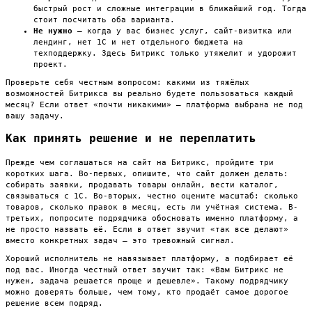
быстрый рост и сложные интеграции в ближайший год. Тогда
стоит посчитать оба варианта.
Не нужно
— когда у вас бизнес услуг, сайт-визитка или
лендинг, нет 1С и нет отдельного бюджета на
техподдержку. Здесь Битрикс только утяжелит и удорожит
проект.
Проверьте себя честным вопросом: какими из тяжёлых
возможностей Битрикса вы реально будете пользоваться каждый
месяц? Если ответ «почти никакими» — платформа выбрана не под
вашу задачу.
Как принять решение и не переплатить
Прежде чем соглашаться на сайт на Битрикс, пройдите три
коротких шага. Во-первых, опишите, что сайт должен делать:
собирать заявки, продавать товары онлайн, вести каталог,
связываться с 1С. Во-вторых, честно оцените масштаб: сколько
товаров, сколько правок в месяц, есть ли учётная система. В-
третьих, попросите подрядчика обосновать именно платформу, а
не просто назвать её. Если в ответ звучит «так все делают»
вместо конкретных задач — это тревожный сигнал.
Хороший исполнитель не навязывает платформу, а подбирает её
под вас. Иногда честный ответ звучит так: «Вам Битрикс не
нужен, задача решается проще и дешевле». Такому подрядчику
можно доверять больше, чем тому, кто продаёт самое дорогое
решение всем подряд.