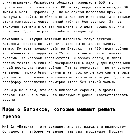
с интеграцией. Разработка обошлась примерно в 650 тысяч
рублей плюс лицензия около 100 тысяч, поддержка — порядка 30
тысяч в месяц. Дорого? Да. Но менеджеры перестали вручную
выгружать прайсы, ошибки в остатках почти исчезли, а оптовики
стали заказывать через личный кабинет без звонков. За год
экономия времени и снятая нагрузка с отдела продаж окупили
вложения. Здесь Битрикс отработал каждый рубль.
Компания Б — студия натяжных потолков.
Услуг десяток,
каталога товаров по сути нет, клиенты оставляют заявку на
замер. Им тоже продали сайт на Битрикс — за 400 тысяч рублей
и с абонентской поддержкой 25 тысяч в месяц. Итог: мощная
система, из которой используется 5% возможностей, а любая
правка текста на главной превращается в задачу для подрядчика
и ещё несколько тысяч рублей. Тот же результат — поток заявок
на замер — можно было получить на простом лёгком сайте в разы
дешевле и с возможностью самому менять цены и акции. Здесь за
платформу переплатили примерно втрое без всякой пользы.
Разница не в том, что одна платформа хорошая, а другая
плохая. Разница в том, что инструмент должен соответствовать
задаче.
Мифы о Битриксе, которые мешают решать
трезво
Миф 1: «Битрикс — это солидно, значит, надёжно и правильно».
Солидность платформы не делает ваш сайт продающим. Продают