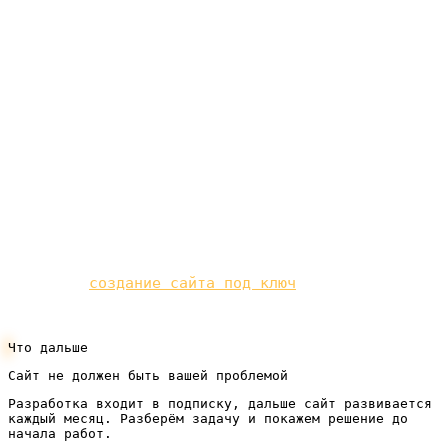
к хостингу нет ни времени, ни желания, самый
спокойный путь —
сделать сайт под ключ
: вам
помогут подобрать свободное удачное имя,
зарегистрируют домен строго на вас, правильно
свяжут его с сайтом и возьмут продление и
обслуживание под контроль. Вам останется только
пользоваться готовым адресом и принимать заявки,
а техническую рутину возьмёт на себя команда.
Нужен не разбор, а результат? Посмотрите, как
устроено
создание сайта под ключ
для вашего
бизнеса.
Что дальше
Сайт не должен быть вашей проблемой
Разработка входит в подписку, дальше сайт развивается
каждый месяц. Разберём задачу и покажем решение до
начала работ.