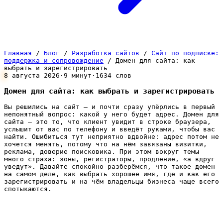
Главная
/
Блог
/
Разработка сайтов
/
Сайт по подписке:
поддержка и сопровождение
/
Домен для сайта: как
выбрать и зарегистрировать
8 августа 2026
·
9 минут
·
1634 слов
Домен для сайта: как выбрать и зарегистрировать
Вы решились на сайт — и почти сразу упёрлись в первый
непонятный вопрос: какой у него будет адрес. Домен для
сайта — это то, что клиент увидит в строке браузера,
услышит от вас по телефону и введёт руками, чтобы вас
найти. Ошибиться тут неприятно вдвойне: адрес потом не
хочется менять, потому что на нём завязаны визитки,
реклама, доверие поисковика. При этом вокруг темы
много страха: зоны, регистраторы, продление, «а вдруг
уведут». Давайте спокойно разберёмся, что такое домен
на самом деле, как выбрать хорошее имя, где и как его
зарегистрировать и на чём владельцы бизнеса чаще всего
спотыкаются.
Что такое домен и чем он