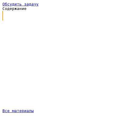
Обсудить задачу
Содержание
Что такое домен и чем он отличается от хостинга
Какую доменную зону выбрать
Как придумать хорошее доменное имя
Как проверить, свободно ли имя, и зарегистрировать
его
Сколько это стоит: пример с цифрами
Мифы и ошибки, на которых спотыкаются владельцы
Когда стоит заморочиться с доменом, а когда не
усложнять
Что важно проверить перед оплатой
Короткий вывод и что делать дальше
Все материалы