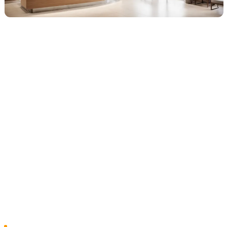
Как клиники привлекают пациентов
сегодня
Привлечение клиентов в клинику давно вышло за
рамки вывески и сарафана: средний медицинский
центр одновременно держит 4–6 каналов и платит
за каждый. Ниша специфична — высокий чек приёма
и лечения, длинный цикл принятия решения и
обязательное лицензирование, поэтому пациент
выбирает не столько по цене, сколько по доверию
и отзывам. По нашим оценкам, структура потока
первичных пациентов выглядит так:
ПроДокторов и НаПоправку
— до 30% записей.