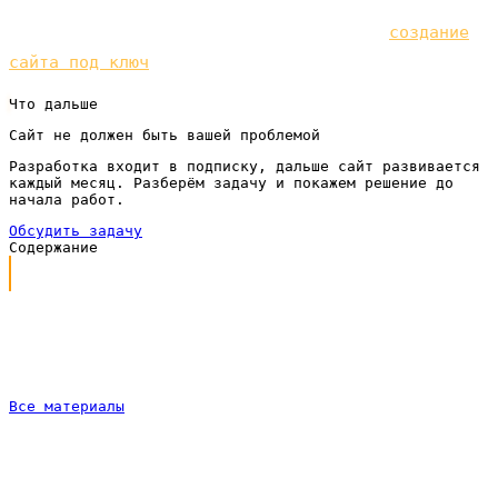
Чтобы привлекать клиентов на своей территории,
нужен работающий сайт — мы предлагаем
создание
сайта под ключ
по подписке.
Что дальше
Сайт не должен быть вашей проблемой
Разработка входит в подписку, дальше сайт развивается
каждый месяц. Разберём задачу и покажем решение до
начала работ.
Обсудить задачу
Содержание
Как клиники привлекают пациентов сегодня
Цена пациента растёт, а контроль падает
Куда уходит рынок
Что с этим можно сделать
Все материалы