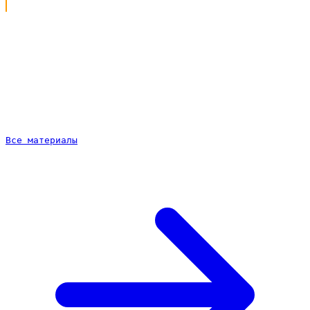
Каким должен быть сайт для страховой компании
Что входит в работу под ключ
Сайт для страхового агента по подписке
Почему сайт приводит больше клиентов, чем один
обзвон
Как проходит работа
Частые вопросы
Все материалы