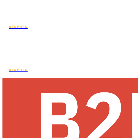
Сайт для бухгалтерских услуг
Создание сайта для бухгалтерских услуг под ключ
и по подписке.
ОТКРЫТЬ
Сайт для кадрового агентства
Создание сайта для кадрового агентства под ключ
и по подписке.
ОТКРЫТЬ