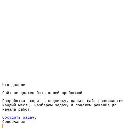
оставил заявку на точный расчёт. Это заметно
повышает число обращений — человек не уходит
искать цену в другом месте.
Если вы хотите, чтобы страховой бизнес получал
заявки из интернета круглосуточно, давайте
разберём вашу задачу и посчитаем модель по
подписке под ваши продукты и город. Оставить
заявку на обсуждение проекта можно через кнопку
в шапке — мы свяжемся и предложим понятный план
запуска.
Что дальше
Сайт не должен быть вашей проблемой
Разработка входит в подписку, дальше сайт развивается
каждый месяц. Разберём задачу и покажем решение до
начала работ.
Обсудить задачу
Содержание