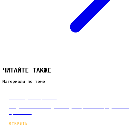
ЧИТАЙТЕ ТАКЖЕ
Материалы по теме
Сайт для юриста
Создание сайта под ключ для юриста и юридической
практики.
ОТКРЫТЬ