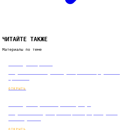
ЧИТАЙТЕ ТАКЖЕ
Материалы по теме
Сайт для юриста
Создание сайта под ключ для юриста и юридической
практики.
ОТКРЫТЬ
Сайт для бухгалтерских услуг
Создание сайта для бухгалтерских услуг под ключ
и по подписке.
ОТКРЫТЬ