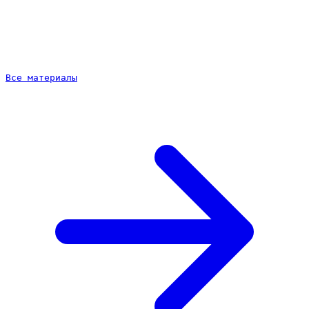
Почему собственный сайт — лучшая витрина агентства
Как проходит работа
Частые вопросы
Все материалы