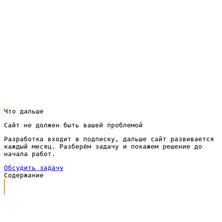
Если вы хотите, чтобы собственный сайт агентства
сам приводил заказчиков и подтверждал вашу
экспертность, давайте разберём вашу задачу и
посчитаем модель по подписке под ваши услуги и
рынок. Оставить заявку на обсуждение проекта
можно через кнопку в шапке — мы свяжемся и
предложим понятный план запуска.
Что дальше
Сайт не должен быть вашей проблемой
Разработка входит в подписку, дальше сайт развивается
каждый месяц. Разберём задачу и покажем решение до
начала работ.
Обсудить задачу
Содержание
Каким должен быть сайт для рекламного агентства
Что входит в работу под ключ
Сайт для рекламного агентства по подписке