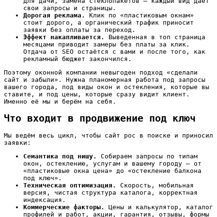
для дачи, замена стеклопакетов — каждый вид даёт
свои запросы и страницы.
Дорогая реклама.
Клик по «пластиковым окнам»
стоит дорого, а органический трафик приносит
заявки без оплаты за переход.
Эффект накапливается.
Выведенная в топ страница
месяцами приводит замеры без платы за клик.
Отдача от SEO остаётся с вами и после того, как
рекламный бюджет закончился.
Поэтому оконной компании невыгоден подход «сделали
сайт и забыли». Нужна планомерная работа под запросы
вашего города, под виды окон и остекления, которые вы
ставите, и под цены, которые сразу видит клиент.
Именно её мы и берём на себя.
Что входит в продвижение под ключ
Мы ведём весь цикл, чтобы сайт рос в поиске и приносил
заявки:
Семантика под нишу.
Собираем запросы по типам
окон, остеклению, услугам и вашему городу — от
«пластиковые окна цена» до «остекление балкона
под ключ».
Техническая оптимизация.
Скорость, мобильная
версия, чистая структура каталога, корректная
индексация.
Коммерческие факторы.
Цены и калькулятор, каталог
профилей и работ, акции, гарантия, отзывы, формы