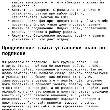
вызова замерщика — то, что убеждает и влияет на
ранжирование.
Контент под запросы.
Страницы по типам окон и
остеклению, статьи про выбор профиля,
стеклопакетов, монтаж по ГОСТ.
Поведенческие факторы.
Делаем сайт удобным, чтобы
посетитель быстро узнал цену и оставил заявку.
Локальное продвижение.
Яндекс Карты, справочники,
отзывы, привязка к району работы.
Аналитика.
Отслеживаем позиции, трафик и заявки,
усиливаем то, что даёт отдачу.
Продвижение сайта установки окон по
подписке
Мы работаем по подписке — без крупных вложений на
старте. Ежемесячный платёж включает работы по SEO,
доработки сайта, наполнение и сопровождение. Вам не
нужно замораживать большую сумму: расходы предсказуемы
и укладываются в бюджет как обычная статья. Мы
заинтересованы в результате — платёж идёт помесячно,
пока продвижение приносит заявки, поэтому нам важно,
чтобы поток замеров рос, а не разово «сдать сайт». Для
оконной компании это ровная и понятная статья расходов
вместо крупного разового вложения, а с учётом
сезонности подписка позволяет наращивать позиции к
пику спроса. Пока сайт приносит вызовы на замер,
продвижение окупает себя, и мы удерживаем позиции
круглый год.