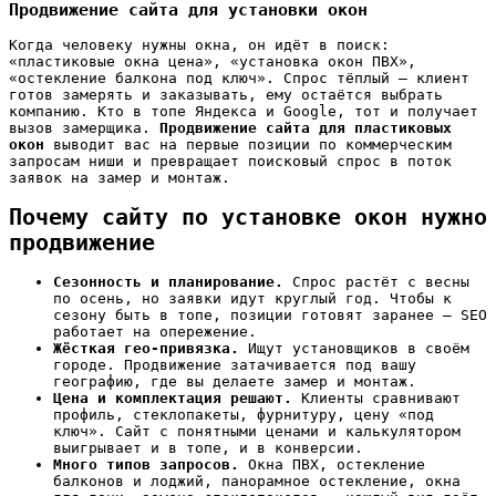
Продвижение сайта для установки окон
Когда человеку нужны окна, он идёт в поиск:
«пластиковые окна цена», «установка окон ПВХ»,
«остекление балкона под ключ». Спрос тёплый — клиент
готов замерять и заказывать, ему остаётся выбрать
компанию. Кто в топе Яндекса и Google, тот и получает
вызов замерщика.
Продвижение сайта для пластиковых
окон
выводит вас на первые позиции по коммерческим
запросам ниши и превращает поисковый спрос в поток
заявок на замер и монтаж.
Почему сайту по установке окон нужно
продвижение
Сезонность и планирование.
Спрос растёт с весны
по осень, но заявки идут круглый год. Чтобы к
сезону быть в топе, позиции готовят заранее — SEO
работает на опережение.
Жёсткая гео-привязка.
Ищут установщиков в своём
городе. Продвижение затачивается под вашу
географию, где вы делаете замер и монтаж.
Цена и комплектация решают.
Клиенты сравнивают
профиль, стеклопакеты, фурнитуру, цену «под
ключ». Сайт с понятными ценами и калькулятором
выигрывает и в топе, и в конверсии.
Много типов запросов.
Окна ПВХ, остекление
балконов и лоджий, панорамное остекление, окна