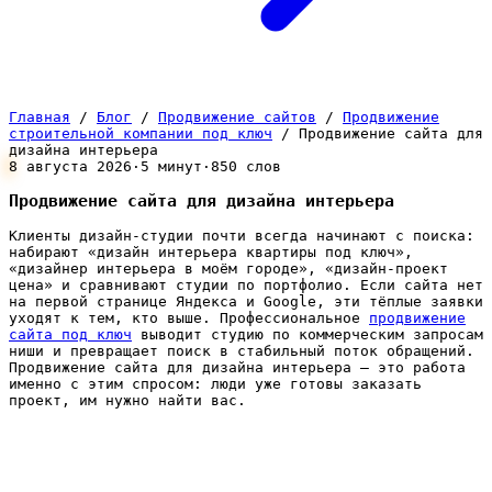
Главная
/
Блог
/
Продвижение сайтов
/
Продвижение
строительной компании под ключ
/
Продвижение сайта для
дизайна интерьера
8 августа 2026
·
5 минут
·
850 слов
Продвижение сайта для дизайна интерьера
Клиенты дизайн-студии почти всегда начинают с поиска:
набирают «дизайн интерьера квартиры под ключ»,
«дизайнер интерьера в моём городе», «дизайн-проект
цена» и сравнивают студии по портфолио. Если сайта нет
на первой странице Яндекса и Google, эти тёплые заявки
уходят к тем, кто выше. Профессиональное
продвижение
сайта под ключ
выводит студию по коммерческим запросам
ниши и превращает поиск в стабильный поток обращений.
Продвижение сайта для дизайна интерьера — это работа
именно с этим спросом: люди уже готовы заказать
проект, им нужно найти вас.
Особенность ниши в том, что решение о дорогом
проекте зреет долго и почти полностью строится