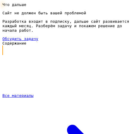
Что дальше
Сайт не должен быть вашей проблемой
Разработка входит в подписку, дальше сайт развивается
каждый месяц. Разберём задачу и покажем решение до
начала работ.
Обсудить задачу
Содержание
Почему сайту дизайна интерьера нужно продвижение
Что входит в продвижение под ключ
Продвижение сайта дизайна интерьера по подписке
Как идёт работа
Частые вопросы
Все материалы