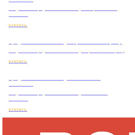
Лендинг по продвижению сайта для строительной
компании
ОТКРЫТЬ
Продвижение сайта для ремонта квартир
Лендинг по продвижению сайта для ремонта квартир
ОТКРЫТЬ
Продвижение сайта для натяжных
потолков
Лендинг по продвижению сайта для натяжных
потолков
ОТКРЫТЬ