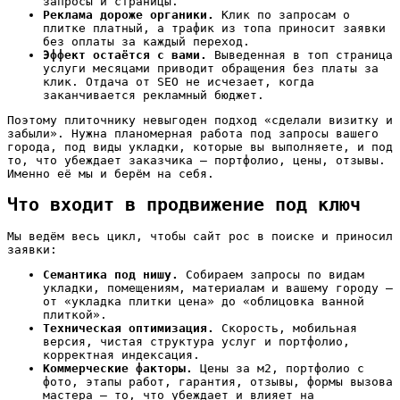
запросы и страницы.
Реклама дороже органики.
Клик по запросам о
плитке платный, а трафик из топа приносит заявки
без оплаты за каждый переход.
Эффект остаётся с вами.
Выведенная в топ страница
услуги месяцами приводит обращения без платы за
клик. Отдача от SEO не исчезает, когда
заканчивается рекламный бюджет.
Поэтому плиточнику невыгоден подход «сделали визитку и
забыли». Нужна планомерная работа под запросы вашего
города, под виды укладки, которые вы выполняете, и под
то, что убеждает заказчика — портфолио, цены, отзывы.
Именно её мы и берём на себя.
Что входит в продвижение под ключ
Мы ведём весь цикл, чтобы сайт рос в поиске и приносил
заявки:
Семантика под нишу.
Собираем запросы по видам
укладки, помещениям, материалам и вашему городу —
от «укладка плитки цена» до «облицовка ванной
плиткой».
Техническая оптимизация.
Скорость, мобильная
версия, чистая структура услуг и портфолио,
корректная индексация.
Коммерческие факторы.
Цены за м2, портфолио с
фото, этапы работ, гарантия, отзывы, формы вызова
мастера — то, что убеждает и влияет на