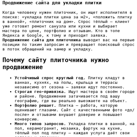
Продвижение сайта для укладки плитки
Когда человеку нужен плиточник, он ищет исполнителя в
поиске: «укладка плитки цена за м2», «положить плитку
в ванной», «плиточник на дом». Спрос тёплый — клиент
уже готовит ремонт санузла или кухни и выбирает
мастера по цене, портфолио и отзывам. Кто в топе
Яндекса и Google, к тому и приходит заявка.
Продвижение сайта для плиточника
выводит вас на первые
позиции по таким запросам и превращает поисковый спрос
в поток обращений на замер и укладку.
Почему сайту плиточника нужно
продвижение
Устойчивый спрос круглый год.
Плитку кладут в
ваннах, кухнях, на полы, крыльца и террасы
независимо от сезона — заявки идут постоянно.
Строгая гео-привязка.
Ищут мастера в своём городе
и районе. Продвижение затачивается под вашу
географию, где вы реально выезжаете на объект.
Портфолио решает.
Плитка — работа, которую
оценивают глазами. Сайт с качественными фото «до/
после» и отзывами внушает доверие и повышает
конверсию.
Много типов запросов.
Укладка плитки в ванной, на
пол, керамогранит, мозаика, фартук на кухне,
тёплый пол под плитку — каждая услуга даёт свои