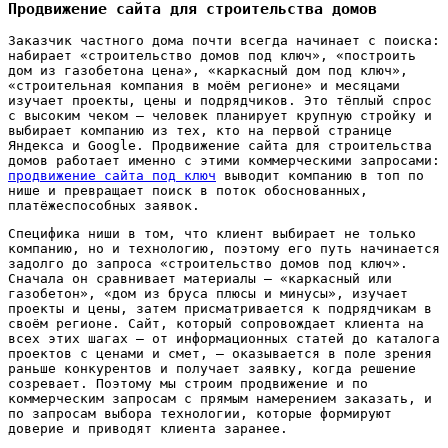
Продвижение сайта для строительства домов
Заказчик частного дома почти всегда начинает с поиска:
набирает «строительство домов под ключ», «построить
дом из газобетона цена», «каркасный дом под ключ»,
«строительная компания в моём регионе» и месяцами
изучает проекты, цены и подрядчиков. Это тёплый спрос
с высоким чеком — человек планирует крупную стройку и
выбирает компанию из тех, кто на первой странице
Яндекса и Google. Продвижение сайта для строительства
домов работает именно с этими коммерческими запросами:
продвижение сайта под ключ
выводит компанию в топ по
нише и превращает поиск в поток обоснованных,
платёжеспособных заявок.
Специфика ниши в том, что клиент выбирает не только
компанию, но и технологию, поэтому его путь начинается
задолго до запроса «строительство домов под ключ».
Сначала он сравнивает материалы — «каркасный или
газобетон», «дом из бруса плюсы и минусы», изучает
проекты и цены, затем присматривается к подрядчикам в
своём регионе. Сайт, который сопровождает клиента на
всех этих шагах — от информационных статей до каталога
проектов с ценами и смет, — оказывается в поле зрения
раньше конкурентов и получает заявку, когда решение
созревает. Поэтому мы строим продвижение и по
коммерческим запросам с прямым намерением заказать, и
по запросам выбора технологии, которые формируют
доверие и приводят клиента заранее.