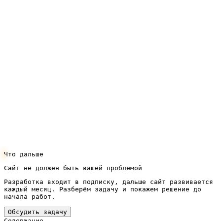
форматов, меню, кейсы, формы расчёта, скорость —
обычно входят в подписку, поэтому отдельно
переделывать сайт с нуля чаще всего не
требуется.
Если хотите стабильный поток заявок на
обслуживание из поиска, а не только заказы от
постоянных клиентов, давайте обсудим: разберём
вашу нишу, оценим спрос по запросам в вашем
городе и посчитаем продвижение. Оставить заявку
на расчёт можно через кнопку в шапке сайта.
Что дальше
Сайт не должен быть вашей проблемой
Разработка входит в подписку, дальше сайт развивается
каждый месяц. Разберём задачу и покажем решение до
начала работ.
Обсудить задачу
Содержание