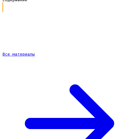
Почему сайту кейтеринга нужно продвижение
Что входит в продвижение под ключ
Продвижение сайта кейтеринга по подписке
Как идёт работа
Частые вопросы
Все материалы