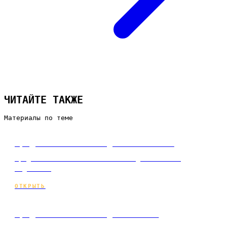
ЧИТАЙТЕ ТАКЖЕ
Материалы по теме
Продвижение сайта для химчистки
Продвижение сайта химчистки под ключ и по
подписке.
ОТКРЫТЬ
Продвижение сайта для ателье