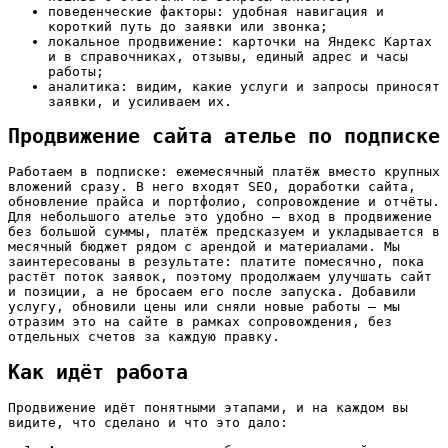
поведенческие факторы: удобная навигация и
короткий путь до заявки или звонка;
локальное продвижение: карточки на Яндекс Картах
и в справочниках, отзывы, единый адрес и часы
работы;
аналитика: видим, какие услуги и запросы приносят
заявки, и усиливаем их.
Продвижение сайта ателье по подписке
Работаем в подписке: ежемесячный платёж вместо крупных
вложений сразу. В него входят SEO, доработки сайта,
обновление прайса и портфолио, сопровождение и отчёты.
Для небольшого ателье это удобно — вход в продвижение
без большой суммы, платёж предсказуем и укладывается в
месячный бюджет рядом с арендой и материалами. Мы
заинтересованы в результате: платите помесячно, пока
растёт поток заявок, поэтому продолжаем улучшать сайт
и позиции, а не бросаем его после запуска. Добавили
услугу, обновили цены или сняли новые работы — мы
отразим это на сайте в рамках сопровождения, без
отдельных счетов за каждую правку.
Как идёт работа
Продвижение идёт понятными этапами, и на каждом вы
видите, что сделано и что это дало: