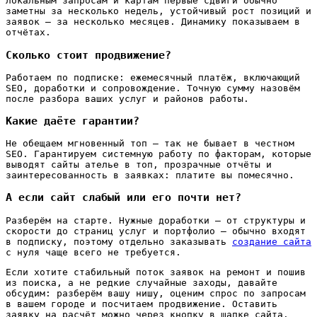
локальным запросам и картам первые сдвиги обычно
заметны за несколько недель, устойчивый рост позиций и
заявок — за несколько месяцев. Динамику показываем в
отчётах.
Сколько стоит продвижение?
Работаем по подписке: ежемесячный платёж, включающий
SEO, доработки и сопровождение. Точную сумму назовём
после разбора ваших услуг и районов работы.
Какие даёте гарантии?
Не обещаем мгновенный топ — так не бывает в честном
SEO. Гарантируем системную работу по факторам, которые
выводят сайты ателье в топ, прозрачные отчёты и
заинтересованность в заявках: платите вы помесячно.
А если сайт слабый или его почти нет?
Разберём на старте. Нужные доработки — от структуры и
скорости до страниц услуг и портфолио — обычно входят
в подписку, поэтому отдельно заказывать
создание сайта
с нуля чаще всего не требуется.
Если хотите стабильный поток заявок на ремонт и пошив
из поиска, а не редкие случайные заходы, давайте
обсудим: разберём вашу нишу, оценим спрос по запросам
в вашем городе и посчитаем продвижение. Оставить
заявку на расчёт можно через кнопку в шапке сайта.