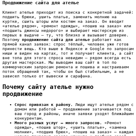
Продвижение сайта для ателье
Клиент ателье приходит из поиска с конкретной задачей:
подшить брюки, ушить платье, заменить молнию на
куртке, сшить шторы или костюм на заказ. Он вводит
«ателье рядом», «ремонт одежды», «пошив на заказ» или
«подшить джинсы недорого» и выбирает мастерскую из
первых в выдаче — ту, что близко и вызывает доверие.
Поэтому
продвижение сайта для ателье
работает как
прямой канал заявок: спрос тёплый, человек уже готов
принести вещь. Кто выше в Яндексе и Google по запросам
ниши и виден на картах, тот и получает клиента, а сайт
вне топа для этого спроса невидим — рядом всегда есть
другая мастерская. Мы выводим ваш сайт в топ по
коммерческим запросам ремонта и пошива и настраиваем
поток обращений так, чтобы он был стабильным, а не
зависел только от вывески и сарафана.
Почему сайту ателье нужно
продвижение
Спрос привязан к району.
Люди ищут ателье рядом с
домом или работой — продвижение затачивается под
ваш город и районы, иначе заявки уходят ближайшим
конкурентам.
Много разных услуг — много запросов.
«Ремонт
одежды», «пошив штор», «ушить платье», «замена
молнии», «подшив брюк», «пошив на заказ» — каждая