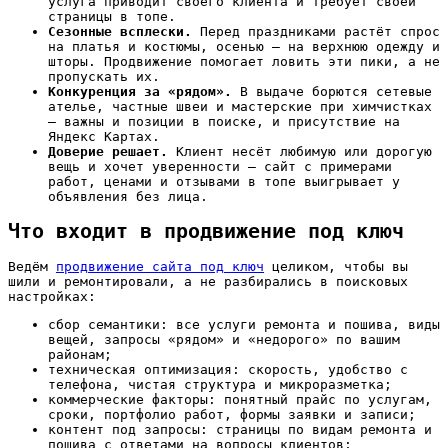
услуга приводит своего клиента и требует своей
страницы в топе.
Сезонные всплески.
Перед праздниками растёт спрос
на платья и костюмы, осенью — на верхнюю одежду и
шторы. Продвижение помогает ловить эти пики, а не
пропускать их.
Конкуренция за «рядом».
В выдаче борются сетевые
ателье, частные швеи и мастерские при химчистках
— важны и позиции в поиске, и присутствие на
Яндекс Картах.
Доверие решает.
Клиент несёт любимую или дорогую
вещь и хочет уверенности — сайт с примерами
работ, ценами и отзывами в топе выигрывает у
объявления без лица.
Что входит в продвижение под ключ
Ведём
продвижение сайта под ключ
целиком, чтобы вы
шили и ремонтировали, а не разбирались в поисковых
настройках:
сбор семантики: все услуги ремонта и пошива, виды
вещей, запросы «рядом» и «недорого» по вашим
районам;
техническая оптимизация: скорость, удобство с
телефона, чистая структура и микроразметка;
коммерческие факторы: понятный прайс по услугам,
сроки, портфолио работ, формы заявки и записи;
контент под запросы: страницы по видам ремонта и
пошива с ответами на вопросы клиентов;