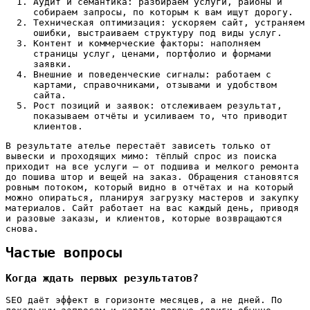
Аудит и семантика: разбираем услуги, районы и
собираем запросы, по которым к вам ищут дорогу.
Техническая оптимизация: ускоряем сайт, устраняем
ошибки, выстраиваем структуру под виды услуг.
Контент и коммерческие факторы: наполняем
страницы услуг, ценами, портфолио и формами
заявки.
Внешние и поведенческие сигналы: работаем с
картами, справочниками, отзывами и удобством
сайта.
Рост позиций и заявок: отслеживаем результат,
показываем отчёты и усиливаем то, что приводит
клиентов.
В результате ателье перестаёт зависеть только от
вывески и проходящих мимо: тёплый спрос из поиска
приходит на все услуги — от подшива и мелкого ремонта
до пошива штор и вещей на заказ. Обращения становятся
ровным потоком, который видно в отчётах и на который
можно опираться, планируя загрузку мастеров и закупку
материалов. Сайт работает на вас каждый день, приводя
и разовые заказы, и клиентов, которые возвращаются
снова.
Частые вопросы
Когда ждать первых результатов?
SEO даёт эффект в горизонте месяцев, а не дней. По