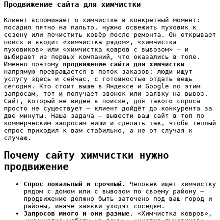
Продвижение сайта для химчистки
Клиент вспоминает о химчистке в конкретный момент:
посадил пятно на пальто, нужно освежить пуховик к
сезону или почистить ковёр после ремонта. Он открывает
поиск и вводит «химчистка рядом», «химчистка
пуховиков» или «химчистка ковров с вывозом» — и
выбирает из первых компаний, что оказались в топе.
Именно поэтому
продвижение сайта для химчистки
напрямую превращается в поток заказов: люди ищут
услугу здесь и сейчас, с готовностью отдать вещь
сегодня. Кто стоит выше в Яндексе и Google по этим
запросам, тот и получает звонок или заявку на вывоз.
Сайт, который не виден в поиске, для такого спроса
просто не существует — клиент дойдёт до конкурента за
две минуты. Наша задача — вывести ваш сайт в топ по
коммерческим запросам ниши и сделать так, чтобы тёплый
спрос приходил к вам стабильно, а не от случая к
случаю.
Почему сайту химчистки нужно
продвижение
Спрос локальный и срочный.
Человек ищет химчистку
рядом с домом или с вывозом по своему району —
продвижение должно быть заточено под ваш город и
районы, иначе заявки уходят соседям.
Запросов много и они разные.
«Химчистка ковров»,