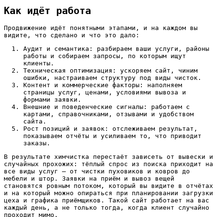
Как идёт работа
Продвижение идёт понятными этапами, и на каждом вы
видите, что сделано и что это дало:
Аудит и семантика: разбираем ваши услуги, районы
работы и собираем запросы, по которым ищут
клиенты.
Техническая оптимизация: ускоряем сайт, чиним
ошибки, настраиваем структуру под виды чисток.
Контент и коммерческие факторы: наполняем
страницы услуг, ценами, условиями вывоза и
формами заявки.
Внешние и поведенческие сигналы: работаем с
картами, справочниками, отзывами и удобством
сайта.
Рост позиций и заявок: отслеживаем результат,
показываем отчёты и усиливаем то, что приводит
заказы.
В результате химчистка перестаёт зависеть от вывески и
случайных прохожих: тёплый спрос из поиска приходит на
все виды услуг — от чистки пуховиков и ковров до
мебели и штор. Заявки на приём и вывоз вещей
становятся ровным потоком, который вы видите в отчётах
и на который можно опираться при планировании загрузки
цеха и графика приёмщиков. Такой сайт работает на вас
каждый день, а не только тогда, когда клиент случайно
проходит мимо.