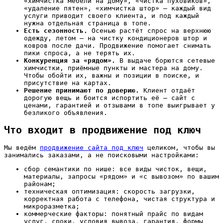
«химчистка мебели на дому», «чистка пуховиков»,
«удаление пятен», «химчистка штор» — каждый вид
услуги приводит своего клиента, и под каждый
нужна отдельная страница в топе.
Есть сезонность.
Осенью растёт спрос на верхнюю
одежду, летом — на чистку кондиционеров штор и
ковров после дачи. Продвижение помогает снимать
пики спроса, а не терять их.
Конкуренция за «рядом».
В выдаче борются сетевые
химчистки, приёмные пункты и мастера на дому.
Чтобы обойти их, важны и позиции в поиске, и
присутствие на картах.
Решение принимают по доверию.
Клиент отдаёт
дорогую вещь и боится испортить её — сайт с
ценами, гарантией и отзывами в топе выигрывает у
безликого объявления.
Что входит в продвижение под ключ
Мы ведём
продвижение сайта под ключ
целиком, чтобы вы
занимались заказами, а не поисковыми настройками:
сбор семантики по нише: все виды чисток, вещи,
материалы, запросы «рядом» и «с вывозом» по вашим
районам;
техническая оптимизация: скорость загрузки,
корректная работа с телефона, чистая структура и
микроразметка;
коммерческие факторы: понятный прайс по видам
услуг, сроки, условия вывоза, гарантия, формы