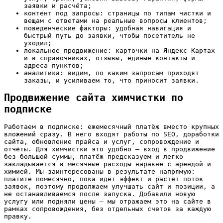
заявки и расчёта;
контент под запросы: страницы по типам чистки и
вещам с ответами на реальные вопросы клиентов;
поведенческие факторы: удобная навигация и
быстрый путь до заявки, чтобы посетитель не
уходил;
локальное продвижение: карточки на Яндекс Картах
и в справочниках, отзывы, единые контакты и
адреса пунктов;
аналитика: видим, по каким запросам приходят
заказы, и усиливаем то, что приносит заявки.
Продвижение сайта химчистки по
подписке
Работаем в подписке: ежемесячный платёж вместо крупных
вложений сразу. В него входят работы по SEO, доработки
сайта, обновление прайса и услуг, сопровождение и
отчёты. Для химчистки это удобно — вход в продвижение
без большой суммы, платёж предсказуем и легко
закладывается в месячные расходы наравне с арендой и
химией. Мы заинтересованы в результате напрямую:
платите помесячно, пока идёт эффект и растёт поток
заявок, поэтому продолжаем улучшать сайт и позиции, а
не останавливаемся после запуска. Добавили новую
услугу или подняли цены — мы отражаем это на сайте в
рамках сопровождения, без отдельных счетов за каждую
правку.