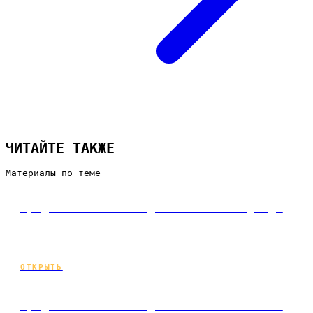
ЧИТАЙТЕ ТАКЖЕ
Материалы по теме
Продвижение сайта для магазина одежды
Коммерческое продвижение сайта магазина одежды
под ключ и по подписке
ОТКРЫТЬ
Продвижение сайта для магазина мебели