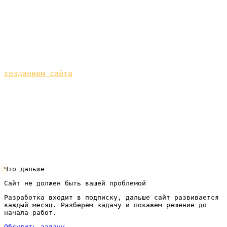
Стоит ли, если я уже на агрегаторе?
Да: собственный сайт в топе даёт заказы без
комиссии и формирует базу постоянных клиентов.
Агрегатор и свой сайт хорошо работают вместе.
Если сайт нужно сделать под заказы, поможем с
созданием сайта
.
Расскажите про вашу доставку, кухню и город — мы
разберём нишу, оценим локальный спрос и
посчитаем, что даст поток прямых заказов из
поиска. Оставить заявку на разбор можно через
кнопку в шапке сайта.
Что дальше
Сайт не должен быть вашей проблемой
Разработка входит в подписку, дальше сайт развивается
каждый месяц. Разберём задачу и покажем решение до
начала работ.
Обсудить задачу