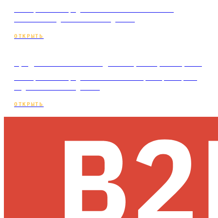
Коммерческое продвижение сайта мебельного
магазина под ключ и по подписке
ОТКРЫТЬ
Продвижение сайта для кафе и ресторана
Коммерческое продвижение сайта кафе и ресторана
под ключ и по подписке
ОТКРЫТЬ