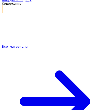
Содержание
Почему сайту доставки еды нужно продвижение
Что входит в продвижение под ключ
Продвижение сайта доставки еды по подписке
Как идёт работа
Частые вопросы
Все материалы