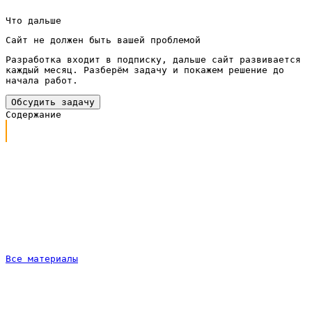
Что дальше
Сайт не должен быть вашей проблемой
Разработка входит в подписку, дальше сайт развивается
каждый месяц. Разберём задачу и покажем решение до
начала работ.
Обсудить задачу
Содержание
Почему сайту магазина спецодежды нужно продвижение
Что входит в продвижение под ключ
Продвижение сайта магазина спецодежды по подписке
Как идёт работа
Что даёт продвижение сайта магазина спецодежды
Частые вопросы
Все материалы