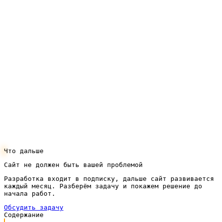
Тогда начинаем с доработок — структуры, страниц
услуг, коммерческих факторов. Часто именно это
даёт первый прирост заявок ещё до заметного
роста позиций.
Давайте обсудим вашу нишу: разберём, как ищут
бухгалтерские услуги в вашем городе, оценим
спрос и посчитаем модель продвижения. Оставить
заявку можно через кнопку в шапке — вернёмся с
конкретикой по вашему сайту.
Что дальше
Сайт не должен быть вашей проблемой
Разработка входит в подписку, дальше сайт развивается
каждый месяц. Разберём задачу и покажем решение до
начала работ.
Обсудить задачу
Содержание