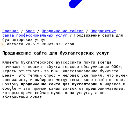
Главная
/
Блог
/
Продвижение сайтов
/
Продвижение
сайта профессиональных услуг
/
Продвижение сайта для
бухгалтерских услуг
8 августа 2026
·
5 минут
·
833 слов
Продвижение сайта для бухгалтерских услуг
Клиенты бухгалтерского аутсорсинга почти всегда
начинают с поиска: «бухгалтерское обслуживание ООО»,
«сдать отчётность за ИП», «восстановление бухучёта
цена». Это тёплый спрос — человек уже понял, что нужен
специалист, и выбирает между теми, кого нашёл в топе.
Поэтому
продвижение сайта для бухгалтерии
в Яндексе и
Google — это прямой канал заявок от предпринимателей,
которым прямо сейчас нужна ваша услуга, а не
абстрактный охват.
Особенность бухгалтерской ниши в том, что клиент
ищет не просто исполнителя, а того, кому можно
доверить деньги и ответственность перед