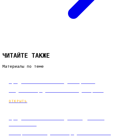
ЧИТАЙТЕ ТАКЖЕ
Материалы по теме
Продвижение сайта для юриста
Лендинг по продвижению сайта для юриста
ОТКРЫТЬ
Продвижение сайта для кадрового
агентства
Коммерческий лендинг по продвижению сайтов