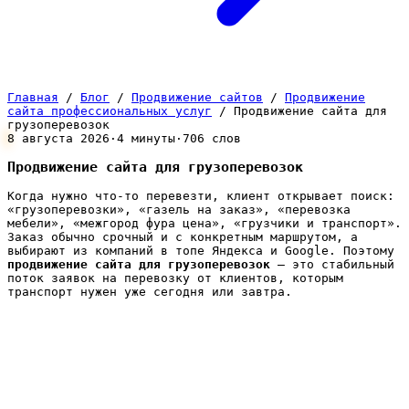
Главная
/
Блог
/
Продвижение сайтов
/
Продвижение
сайта профессиональных услуг
/
Продвижение сайта для
грузоперевозок
8 августа 2026
·
4 минуты
·
706 слов
Продвижение сайта для грузоперевозок
Когда нужно что-то перевезти, клиент открывает поиск:
«грузоперевозки», «газель на заказ», «перевозка
мебели», «межгород фура цена», «грузчики и транспорт».
Заказ обычно срочный и с конкретным маршрутом, а
выбирают из компаний в топе Яндекса и Google. Поэтому
продвижение сайта для грузоперевозок
— это стабильный
поток заявок на перевозку от клиентов, которым
транспорт нужен уже сегодня или завтра.
Грузоперевозки — ниша с коротким циклом принятия
решения и высокой конкуренцией за срочный заказ.
Клиент редко ждёт: он звонит по первым сайтам,
где быстро видит тарифы и может оформить заявку.