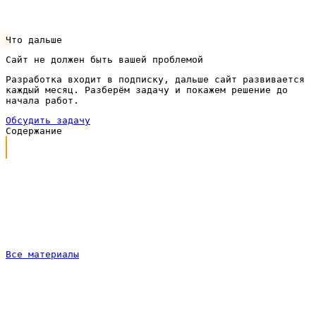
шапке — вернёмся с конкретикой.
Что дальше
Сайт не должен быть вашей проблемой
Разработка входит в подписку, дальше сайт развивается
каждый месяц. Разберём задачу и покажем решение до
начала работ.
Обсудить задачу
Содержание
Почему сайту грузоперевозок нужно продвижение
Что входит в продвижение под ключ
Продвижение сайта грузоперевозок по подписке
Как идёт работа
Частые вопросы
Все материалы