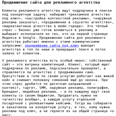
Продвижение сайта для рекламного агентства
Клиенты рекламного агентства ищут подрядчика в поиске
под конкретную задачу: набирают «рекламное агентство
под ключ», «настройка контекстной рекламы», «наружная
реклама заказать», «продвижение в соцсетях агентство»,
«маркетинговое агентство в моём городе». Это тёплый
спрос — бизнес уже готов вложиться в рекламу и
выбирает исполнителя из тех, кто на первой странице
Яндекса и Google. Продвижение сайта для рекламного
агентства работает именно с этими коммерческими
запросами:
продвижение сайта под ключ
выводит
агентство в топ по нише и превращает поиск в поток
заявок от клиентов.
У рекламного агентства есть особый нюанс: собственный
сайт — это витрина компетенций. Клиент, который ищет
подрядчика по рекламе, подсознательно проверяет, а
справляется ли агентство с продвижением само.
Присутствие в топе по своим услугам работает как живой
кейс и снимает половину сомнений ещё до звонка. При
этом спрос дробится по десяткам направлений —
контекст, таргет, SMM, наружная реклама, полиграфия,
брендинг, медийная реклама, — и по каждому идут свои
клиенты со своим бюджетом. Продвигать нужно не
«агентство вообще», а каждую услугу отдельной
посадочной с релевантными кейсами. Тогда вы собираете
и заказчиков на конкретную услугу, и тех, кому нужна
реклама под ключ, а не теряете их на общей странице «о
нас».