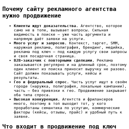
Почему сайту рекламного агентства
нужно продвижение
Клиенты ждут доказательства.
Агентство, которое
само не в топе, вызывает вопросы. Сильная
видимость в поиске — уже часть аргумента и
напрямую даёт заявки на услуги.
Много услуг и запросов.
Контекст, таргет, SMM,
наружная реклама, полиграфия, брендинг, медийка,
реклама под ключ — под каждую услугу свои запросы
и своя посадочная страница.
B2B-заказчик с повторными сделками.
Реклама
заказывается регулярно и на длинный срок, поэтому
один клиент из поиска приносит выручку не разово.
Сайт должен показывать услуги, кейсы и
результаты.
Гео и федеральный спрос.
Часть услуг ищут в своём
городе (наружка, полиграфия, локальные кампании),
часть — без привязки к гео. Продвижение закрывает
оба типа спроса.
Высокая конкуренция.
Агентств и фрилансеров
много, поэтому в топ выходит тот, у кого
проработаны семантика по услугам, коммерческие
факторы (кейсы, отзывы, прайс) и удобный путь к
заявке.
Что входит в продвижение под ключ