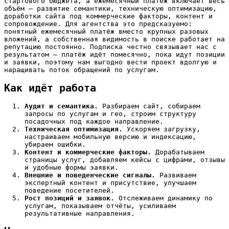
стартового бюджета, а ежемесячный платёж включает весь
объём — развитие семантики, техническую оптимизацию,
доработки сайта под коммерческие факторы, контент и
сопровождение. Для агентства это предсказуемо:
понятный ежемесячный платёж вместо крупных разовых
вложений, а собственная видимость в поиске работает на
репутацию постоянно. Подписка честно связывает нас с
результатом — платёж идёт помесячно, пока идут позиции
и заявки, поэтому нам выгодно вести проект вдолгую и
наращивать поток обращений по услугам.
Как идёт работа
Аудит и семантика.
Разбираем сайт, собираем
запросы по услугам и гео, строим структуру
посадочных под каждое направление.
Техническая оптимизация.
Ускоряем загрузку,
настраиваем мобильную версию и индексацию,
убираем ошибки.
Контент и коммерческие факторы.
Дорабатываем
страницы услуг, добавляем кейсы с цифрами, отзывы
и удобные формы заявки.
Внешние и поведенческие сигналы.
Развиваем
экспертный контент и присутствие, улучшаем
поведение посетителей.
Рост позиций и заявок.
Отслеживаем динамику по
услугам, показываем отчёты, усиливаем
результативные направления.