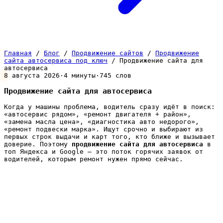
Главная
/
Блог
/
Продвижение сайтов
/
Продвижение
сайта автосервиса под ключ
/
Продвижение сайта для
автосервиса
8 августа 2026
·
4 минуты
·
745 слов
Продвижение сайта для автосервиса
Когда у машины проблема, водитель сразу идёт в поиск:
«автосервис рядом», «ремонт двигателя + район»,
«замена масла цена», «диагностика авто недорого»,
«ремонт подвески марка». Ищут срочно и выбирают из
первых строк выдачи и карт того, кто ближе и вызывает
доверие. Поэтому
продвижение сайта для автосервиса
в
топ Яндекса и Google — это поток горячих заявок от
водителей, которым ремонт нужен прямо сейчас.
Пока сайт сервиса не виден на первой странице,
эти водители едут к конкурентам из топа — а с
проблемой в машине человек редко откладывает
выбор. Платная реклама приводит клиентов, но