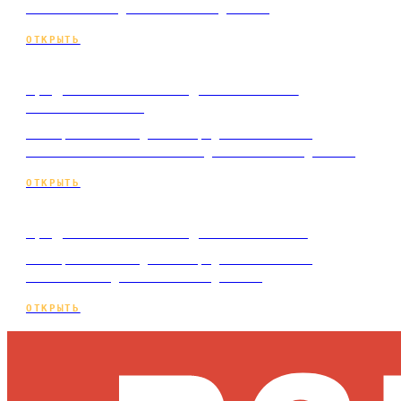
автосалона под ключ и по подписке.
ОТКРЫТЬ
Продвижение сайта для магазина
автозапчастей
Коммерческий лендинг о продвижении сайта
магазина автозапчастей под ключ и по подписке.
ОТКРЫТЬ
Продвижение сайта для автошколы
Коммерческий лендинг о продвижении сайта
автошколы под ключ и по подписке.
ОТКРЫТЬ