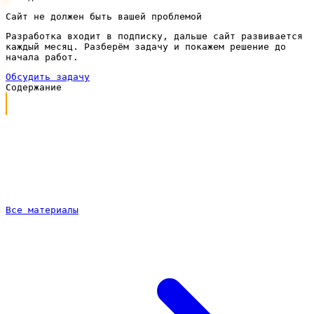
Сайт не должен быть вашей проблемой
Разработка входит в подписку, дальше сайт развивается
каждый месяц. Разберём задачу и покажем решение до
начала работ.
Обсудить задачу
Содержание
Почему сайту автосервиса нужно продвижение
Что входит в продвижение под ключ
Продвижение сайта автосервиса по подписке
Как идёт работа
Частые вопросы
Все материалы