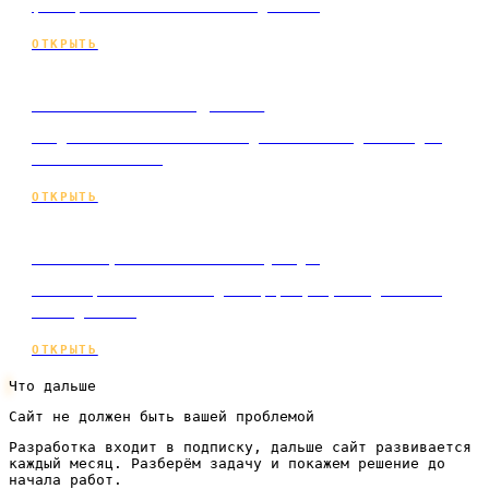
фильтрами и заявками по подписке.
ОТКРЫТЬ
Сайт-визитка под ключ
Создание сайта-визитки под ключ по подписке для
малого бизнеса.
ОТКРЫТЬ
Многостраничный сайт услуг
Многостраничный сайт для сферы услуг под ключ и
по подписке.
ОТКРЫТЬ
Что дальше
Сайт не должен быть вашей проблемой
Разработка входит в подписку, дальше сайт развивается
каждый месяц. Разберём задачу и покажем решение до
начала работ.