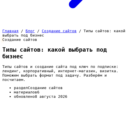
Главная
/
Блог
/
Создание сайтов
/
Типы сайтов: какой
выбрать под бизнес
Создание сайтов
Типы сайтов: какой выбрать под
бизнес
Типы сайтов и создание сайта под ключ по подписке:
лендинг, корпоративный, интернет-магазин, визитка.
Поможем выбрать формат под задачу. Разберём и
посчитаем.
раздел
Создание сайтов
материалов
6
обновлено
8 августа 2026
Один бизнес хочет продавать через каталог с
корзиной, другому нужна короткая продающая
страница под рекламу, третьему — корпоративный
сайт с разделами услуг и портфолио. От