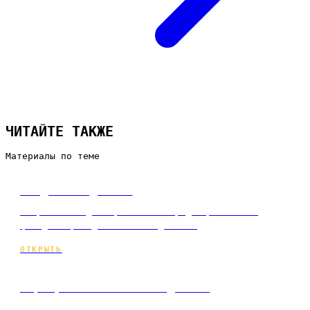
ЧИТАЙТЕ ТАКЖЕ
Материалы по теме
Лендинг под ключ
Разработка одностраничного продающего сайта
(лендинга) под ключ по подписке.
ОТКРЫТЬ
Корпоративный сайт под ключ
Разработка корпоративного сайта компании под