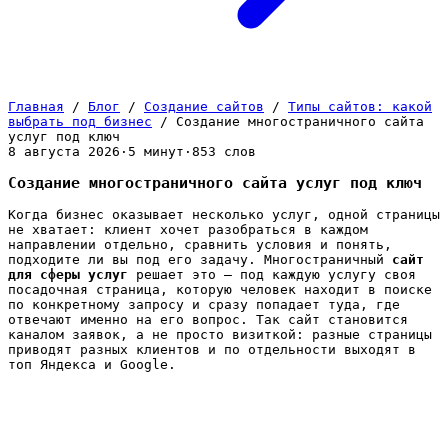
Главная
/
Блог
/
Создание сайтов
/
Типы сайтов: какой
выбрать под бизнес
/
Создание многостраничного сайта
услуг под ключ
8 августа 2026
·
5 минут
·
853 слов
Создание многостраничного сайта услуг под ключ
Когда бизнес оказывает несколько услуг, одной страницы
не хватает: клиент хочет разобраться в каждом
направлении отдельно, сравнить условия и понять,
подходите ли вы под его задачу. Многостраничный
сайт
для сферы услуг
решает это — под каждую услугу своя
посадочная страница, которую человек находит в поиске
по конкретному запросу и сразу попадает туда, где
отвечают именно на его вопрос. Так сайт становится
каналом заявок, а не просто визиткой: разные страницы
приводят разных клиентов и по отдельности выходят в
топ Яндекса и Google.
Разница между визиткой и рабочим сайтом услуг
проста. Визитка на одной странице отвечает на