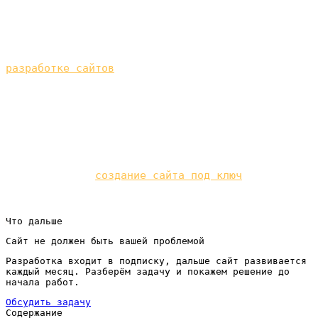
и поддержка на нас. Вы занимаетесь клиентами, а
не сайтом. Если хочется глубже понять
техническую сторону, посмотрите материалы о
разработке сайтов
.
Если вы оказываете несколько услуг и хотите
сайт, который приводит клиентов по каждому
направлению, — расскажите о своём бизнесе, а мы
разберём вашу задачу и посчитаем. Это можно
сделать через
создание сайта под ключ
, а
оставить заявку — по кнопке в шапке сайта.
Что дальше
Сайт не должен быть вашей проблемой
Разработка входит в подписку, дальше сайт развивается
каждый месяц. Разберём задачу и покажем решение до
начала работ.
Обсудить задачу
Содержание