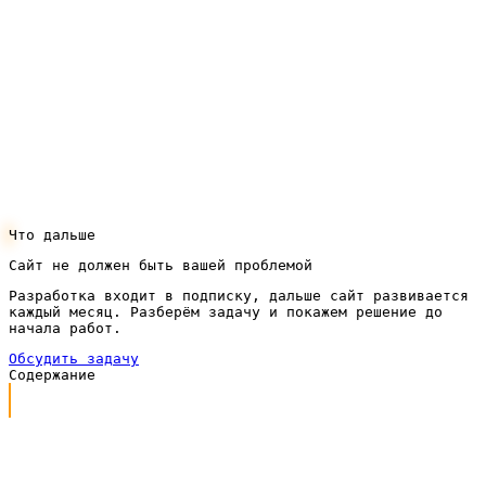
потерять уже набранные позиции в поиске.
Если планируете сайт для установки окон, давайте
обсудим вашу задачу: расскажите про услуги и
город, а мы разберём нишу и посчитаем подписку
под ваш случай. Оставить заявку можно через
кнопку в шапке — свяжемся и предложим структуру
будущего сайта.
Что дальше
Сайт не должен быть вашей проблемой
Разработка входит в подписку, дальше сайт развивается
каждый месяц. Разберём задачу и покажем решение до
начала работ.
Обсудить задачу
Содержание
Каким должен быть сайт для установки окон
Что входит в работу под ключ
Сайт для установки окон по подписке