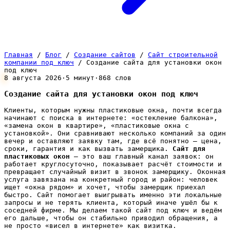
Главная
/
Блог
/
Создание сайтов
/
Сайт строительной
компании под ключ
/
Создание сайта для установки окон
под ключ
8 августа 2026
·
5 минут
·
868 слов
Создание сайта для установки окон под ключ
Клиенты, которым нужны пластиковые окна, почти всегда
начинают с поиска в интернете: «остекление балкона»,
«замена окон в квартире», «пластиковые окна с
установкой». Они сравнивают несколько компаний за один
вечер и оставляют заявку там, где всё понятно — цена,
сроки, гарантия и как вызвать замерщика.
Сайт для
пластиковых окон
— это ваш главный канал заявок: он
работает круглосуточно, показывает расчёт стоимости и
превращает случайный визит в звонок замерщику. Оконная
услуга завязана на конкретный город и район: человек
ищет «окна рядом» и хочет, чтобы замерщик приехал
быстро. Сайт помогает выигрывать именно эти локальные
запросы и не терять клиента, который иначе ушёл бы к
соседней фирме. Мы делаем такой сайт под ключ и ведём
его дальше, чтобы он стабильно приводил обращения, а
не просто «висел в интернете» как визитка.