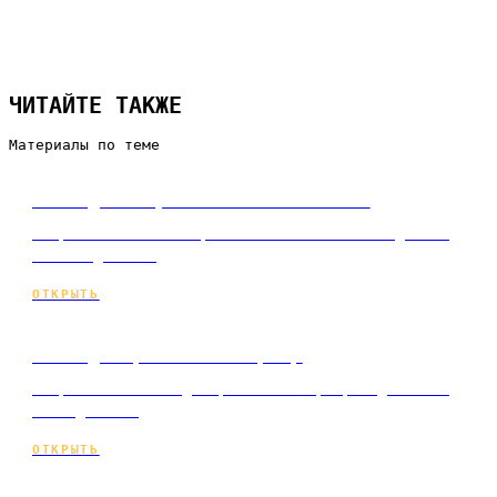
ЧИТАЙТЕ ТАКЖЕ
Материалы по теме
Сайт для строительной компании
Разработка сайта строительной компании под ключ
и по подписке.
ОТКРЫТЬ
Сайт для ремонта квартир
Разработка сайта для ремонта квартир под ключ и
по подписке.
ОТКРЫТЬ