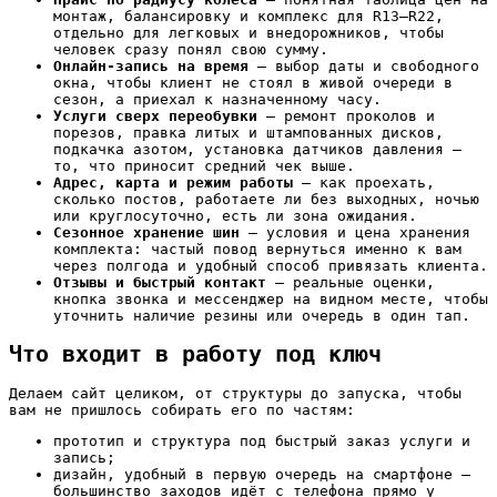
монтаж, балансировку и комплекс для R13–R22,
отдельно для легковых и внедорожников, чтобы
человек сразу понял свою сумму.
Онлайн-запись на время
— выбор даты и свободного
окна, чтобы клиент не стоял в живой очереди в
сезон, а приехал к назначенному часу.
Услуги сверх переобувки
— ремонт проколов и
порезов, правка литых и штампованных дисков,
подкачка азотом, установка датчиков давления —
то, что приносит средний чек выше.
Адрес, карта и режим работы
— как проехать,
сколько постов, работаете ли без выходных, ночью
или круглосуточно, есть ли зона ожидания.
Сезонное хранение шин
— условия и цена хранения
комплекта: частый повод вернуться именно к вам
через полгода и удобный способ привязать клиента.
Отзывы и быстрый контакт
— реальные оценки,
кнопка звонка и мессенджер на видном месте, чтобы
уточнить наличие резины или очередь в один тап.
Что входит в работу под ключ
Делаем сайт целиком, от структуры до запуска, чтобы
вам не пришлось собирать его по частям:
прототип и структура под быстрый заказ услуги и
запись;
дизайн, удобный в первую очередь на смартфоне —
большинство заходов идёт с телефона прямо у