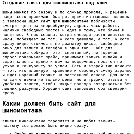
Создание сайта для шиномонтажа под ключ
Шины меняют по сезону и по случаю прокола, и решение
чаще всего принимают быстро, прямо из машины: человек
с телефона ищет
сайт для шиномонтажа
поблизости,
смотрит цены на «переобувку», адрес, часы работы,
наличие свободных постов и едет к тому, кто ближе и
понятнее. В пик сезона, когда очереди растягиваются на
часы, побеждает не тот, у кого дешевле, а тот, у кого
сразу видно стоимость по диаметру диска, свободное
окно для записи и телефон в один тап. Сайт для
шиномонтажа собирает этот спонтанный, но горячий
спрос: показывает прайс, принимает запись онлайн и
ведёт клиента прямо к вам на подъёмник, пока он не
уехал к конкуренту за углом. Есть и второй тип клиента
— тот, кто планирует хранение и сезонную смену заранее
и ищет надёжный сервис на постоянной основе. Для него
на сайте важны не только цены, но и график, отзывы и
удобство записи, чтобы каждые полгода возвращаться без
лишних раздумий. Хороший сайт закрывает оба сценария
сразу.
Каким должен быть сайт для
шиномонтажа
Клиент шиномонтажа торопится и не любит звонить,
поэтому всё должно быть видно сразу:
Прайс по радиусу колеса
— понятная таблица цен на