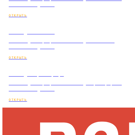
ключ и по подписке.
ОТКРЫТЬ
Сайт для ателье
Мини-лендинг: разработка сайта для ателье под
ключ и по подписке.
ОТКРЫТЬ
Сайт для фотографа
Мини-лендинг: разработка сайта для фотографа под
ключ и по подписке.
ОТКРЫТЬ