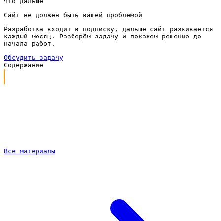
Что дальше
Сайт не должен быть вашей проблемой
Разработка входит в подписку, дальше сайт развивается
каждый месяц. Разберём задачу и покажем решение до
начала работ.
Обсудить задачу
Содержание
Каким должен быть сайт для квест-комнаты
Что входит в работу под ключ
Сайт для квест-комнаты по подписке
Как проходит работа
Частые вопросы
Все материалы