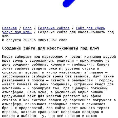
Главная
/
Блог
/
Создание сайтов
/
Сайт для сферы
услуг под ключ
/
Создание сайта для квест-комнаты под
ключ
8 августа 2026
·
5 минут
·
857 слов
Создание сайта для квест-комнаты под ключ
Квест выбирают под настроение и повод: компания друзей
ищет вечер с адреналином, родители — приключение на
день рождения ребёнка, коллеги — тимбилдинг. Клиент
хочет заранее увидеть сюжеты, уровень страха и
сложности, возраст и число участников, а главное —
забронировать свободное время без звонков. Ищут такие
развлечения в поиске — «квесты в реальности + город»,
«квест комната на день рождения», «страшный квест для
компании» — и бронируют там, где сценарии показаны
атмосферно, цена ясна, а расписание видно онлайн.
Продуманный
сайт для квестов
работает как афиша
сюжетов и как система записи одновременно: погружает в
атмосферу, показывает свободные слоты и принимает
бронь с предоплатой. Без сайта квест-комната теряет
игроков, которые сравнивают несколько площадок в
поиске и выбирают ту, где всё понятно и можно