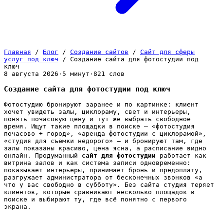
Главная
/
Блог
/
Создание сайтов
/
Сайт для сферы
услуг под ключ
/
Создание сайта для фотостудии под
ключ
8 августа 2026
·
5 минут
·
821 слов
Создание сайта для фотостудии под ключ
Фотостудию бронируют заранее и по картинке: клиент
хочет увидеть залы, циклораму, свет и интерьеры,
понять почасовую цену и тут же выбрать свободное
время. Ищут такие площадки в поиске — «фотостудия
почасово + город», «аренда фотостудии с циклорамой»,
«студия для съёмки недорого» — и бронируют там, где
залы показаны красиво, цена ясна, а расписание видно
онлайн. Продуманный
сайт для фотостудии
работает как
витрина залов и как система записи одновременно:
показывает интерьеры, принимает бронь и предоплату,
разгружает администратора от бесконечных звонков «а
что у вас свободно в субботу». Без сайта студия теряет
клиентов, которые сравнивают несколько площадок в
поиске и выбирают ту, где всё понятно с первого
экрана.