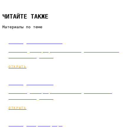
ЧИТАЙТЕ ТАКЖЕ
Материалы по теме
Сайт для химчистки
Мини-лендинг: разработка сайта для химчистки под
ключ и по подписке.
ОТКРЫТЬ
Сайт для ателье
Мини-лендинг: разработка сайта для ателье под
ключ и по подписке.
ОТКРЫТЬ
Сайт для фотографа