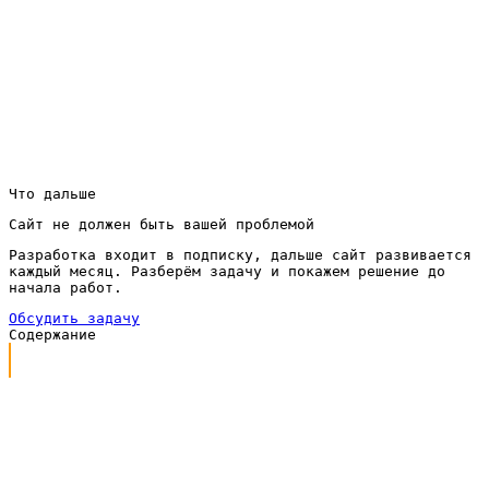
Если вы хотите, чтобы фотостудия получала брони
из интернета круглосуточно, давайте разберём
вашу задачу и посчитаем модель по подписке под
ваши залы и город. Оставить заявку на обсуждение
проекта можно через кнопку в шапке — мы свяжемся
и предложим понятный план запуска.
Что дальше
Сайт не должен быть вашей проблемой
Разработка входит в подписку, дальше сайт развивается
каждый месяц. Разберём задачу и покажем решение до
начала работ.
Обсудить задачу
Содержание
Каким должен быть сайт для фотостудии
Что входит в работу под ключ
Сайт для фотостудии по подписке
Как проходит работа