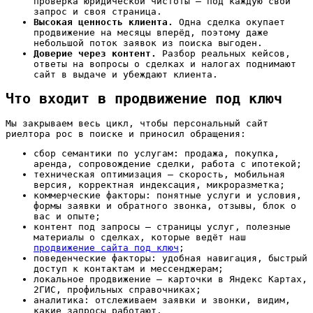
проверка юридической чистоты — под каждую свой
запрос и своя страница.
Высокая ценность клиента.
Одна сделка окупает
продвижение на месяцы вперёд, поэтому даже
небольшой поток заявок из поиска выгоден.
Доверие через контент.
Разбор реальных кейсов,
ответы на вопросы о сделках и налогах поднимают
сайт в выдаче и убеждают клиента.
Что входит в продвижение под ключ
Мы закрываем весь цикл, чтобы персональный сайт
риелтора рос в поиске и приносил обращения:
сбор семантики по услугам: продажа, покупка,
аренда, сопровождение сделки, работа с ипотекой;
техническая оптимизация — скорость, мобильная
версия, корректная индексация, микроразметка;
коммерческие факторы: понятные услуги и условия,
формы заявки и обратного звонка, отзывы, блок о
вас и опыте;
контент под запросы — страницы услуг, полезные
материалы о сделках, которые ведёт наш
продвижение сайта под ключ
;
поведенческие факторы: удобная навигация, быстрый
доступ к контактам и мессенджерам;
локальное продвижение — карточки в Яндекс Картах,
2ГИС, профильных справочниках;
аналитика: отслеживаем заявки и звонки, видим,
какие запросы работают.