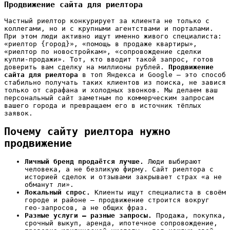
Продвижение сайта для риелтора
Частный риелтор конкурирует за клиента не только с
коллегами, но и с крупными агентствами и порталами.
При этом люди активно ищут именно живого специалиста:
«риелтор {город}», «помощь в продаже квартиры»,
«риелтор по новостройкам», «сопровождение сделки
купли-продажи». Тот, кто вводит такой запрос, готов
доверить вам сделку на миллионы рублей.
Продвижение
сайта для риелтора
в топ Яндекса и Google — это способ
стабильно получать таких клиентов из поиска, не завися
только от сарафана и холодных звонков. Мы делаем ваш
персональный сайт заметным по коммерческим запросам
вашего города и превращаем его в источник тёплых
заявок.
Почему сайту риелтора нужно
продвижение
Личный бренд продаётся лучше.
Люди выбирают
человека, а не безликую фирму. Сайт риелтора с
историей сделок и отзывами закрывает страх «а не
обманут ли».
Локальный спрос.
Клиенты ищут специалиста в своём
городе и районе — продвижение строится вокруг
гео-запросов, а не общих фраз.
Разные услуги — разные запросы.
Продажа, покупка,
срочный выкуп, аренда, ипотечное сопровождение,