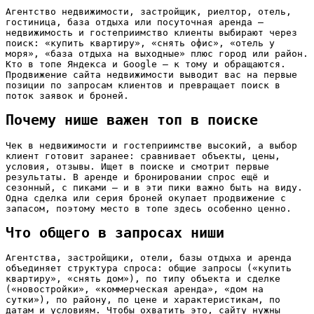
Агентство недвижимости, застройщик, риелтор, отель,
гостиница, база отдыха или посуточная аренда —
недвижимость и гостеприимство клиенты выбирают через
поиск: «купить квартиру», «снять офис», «отель у
моря», «база отдыха на выходные» плюс город или район.
Кто в топе Яндекса и Google — к тому и обращаются.
Продвижение сайта недвижимости выводит вас на первые
позиции по запросам клиентов и превращает поиск в
поток заявок и броней.
Почему нише важен топ в поиске
Чек в недвижимости и гостеприимстве высокий, а выбор
клиент готовит заранее: сравнивает объекты, цены,
условия, отзывы. Ищет в поиске и смотрит первые
результаты. В аренде и бронировании спрос ещё и
сезонный, с пиками — и в эти пики важно быть на виду.
Одна сделка или серия броней окупает продвижение с
запасом, поэтому место в топе здесь особенно ценно.
Что общего в запросах ниши
Агентства, застройщики, отели, базы отдыха и аренда
объединяет структура спроса: общие запросы («купить
квартиру», «снять дом»), по типу объекта и сделке
(«новостройки», «коммерческая аренда», «дом на
сутки»), по району, по цене и характеристикам, по
датам и условиям. Чтобы охватить это, сайту нужны