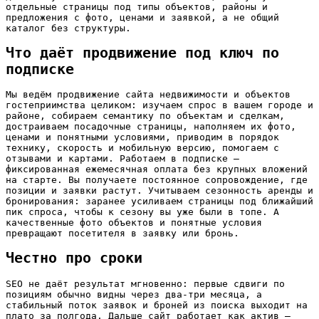
отдельные страницы под типы объектов, районы и
предложения с фото, ценами и заявкой, а не общий
каталог без структуры.
Что даёт продвижение под ключ по
подписке
Мы ведём продвижение сайта недвижимости и объектов
гостеприимства целиком: изучаем спрос в вашем городе и
районе, собираем семантику по объектам и сделкам,
достраиваем посадочные страницы, наполняем их фото,
ценами и понятными условиями, приводим в порядок
технику, скорость и мобильную версию, помогаем с
отзывами и картами. Работаем в подписке —
фиксированная ежемесячная оплата без крупных вложений
на старте. Вы получаете постоянное сопровождение, где
позиции и заявки растут. Учитываем сезонность аренды и
бронирования: заранее усиливаем страницы под ближайший
пик спроса, чтобы к сезону вы уже были в топе. А
качественные фото объектов и понятные условия
превращают посетителя в заявку или бронь.
Честно про сроки
SEO не даёт результат мгновенно: первые сдвиги по
позициям обычно видны через два-три месяца, а
стабильный поток заявок и броней из поиска выходит на
плато за полгода. Дальше сайт работает как актив —