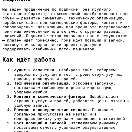
Мы ведём продвижение по подписке: без крупного
стартового бюджета, а ежемесячный платёж включает весь
объём — развитие семантики, техническую оптимизацию,
доработки сайта под коммерческие факторы, контент и
сопровождение. Для клиники или врача это предсказуемо:
понятный ежемесячный платёж вместо крупных разовых
вложений. Подписка честно связывает нас с результатом
— платёж идёт помесячно, пока идут позиции и записи,
поэтому нам выгодно вести проект вдолгую и
поддерживать стабильный поток пациенток.
Как идёт работа
Аудит и семантика.
Разбираем сайт, собираем
запросы по услугам и гео, строим структуру под
приёмы, процедуры и врачей.
Техническая оптимизация.
Ускоряем загрузку,
настраиваем мобильную версию и индексацию,
убираем ошибки.
Контент и коммерческие факторы.
Дорабатываем
страницы услуг и врачей, добавляем цены, отзывы и
удобную запись.
Внешние и поведенческие сигналы.
Развиваем
локальное присутствие на картах и в
медсправочниках, улучшаем поведение посетителей.
Рост позиций и записей.
Отслеживаем динамику,
показываем отчёты, усиливаем результативные
услуги.