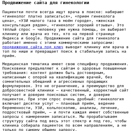
Продвижение сайта для гинекологии
Пациентки почти всегда ищут врача в поиске: набирают
«гинеколог платно записаться», «прием гинеколога
цена», «УЗИ малого таза в моём городе», «женская
консультация рядом», «гинеколог хороший отзывы». Это
тёплый спрос — человеку уже нужна помощь, он выбирает
клинику или врача из тех, кто на первой странице
Яндекса и Google. Продвижение сайта для гинеколога
работает именно с этими коммерческими запросами:
продвижение сайта под ключ
выводит клинику или врача в
топ по нише и превращает поиск в стабильную запись на
приём.
Медицинская тематика имеет свою специфику продвижения.
Поисковики предъявляют к сайтам о здоровье повышенные
требования: контент должен быть достоверным,
написанным с опорой на квалификацию врачей, без
сомнительных обещаний и агрессивных продающих
формулировок. Это не ограничение, а преимущество для
добросовестной клиники — качественный, корректный сайт
получает и доверие поисковых систем, и доверие
пациенток. При этом спрос очень дробный: гинекология
включает десятки услуг — плановый приём, ведение
беременности, УЗИ, кольпоскопию, анализы, лечение,
подростковый приём, — и почти каждая имеет собственные
запросы с намерением записаться. Мы прорабатываем
структуру сайта под весь этот спектр и под гео, чтобы
клиника собирала пациенток по всем направлениям, а не
только по самому общему запросу.