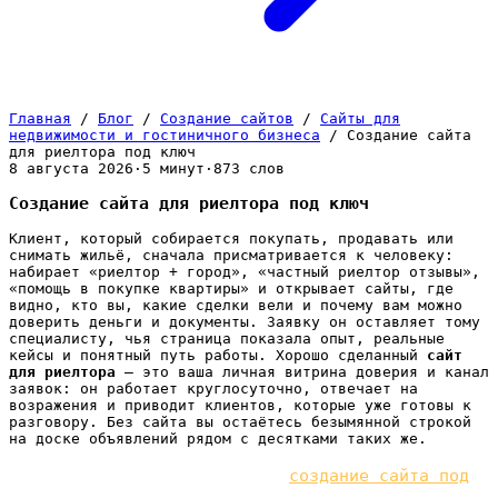
Главная
/
Блог
/
Создание сайтов
/
Сайты для
недвижимости и гостиничного бизнеса
/
Создание сайта
для риелтора под ключ
8 августа 2026
·
5 минут
·
873 слов
Создание сайта для риелтора под ключ
Клиент, который собирается покупать, продавать или
снимать жильё, сначала присматривается к человеку:
набирает «риелтор + город», «частный риелтор отзывы»,
«помощь в покупке квартиры» и открывает сайты, где
видно, кто вы, какие сделки вели и почему вам можно
доверить деньги и документы. Заявку он оставляет тому
специалисту, чья страница показала опыт, реальные
кейсы и понятный путь работы. Хорошо сделанный
сайт
для риелтора
— это ваша личная витрина доверия и канал
заявок: он работает круглосуточно, отвечает на
возражения и приводит клиентов, которые уже готовы к
разговору. Без сайта вы остаётесь безымянной строкой
на доске объявлений рядом с десятками таких же.
Мы в b2b.engineering делаем
создание сайта под