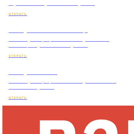
недвижимости под ключ и по подписке.
ОТКРЫТЬ
Сайт для отеля и гостиницы
Мини-лендинг: разработка сайта для отеля и
гостиницы под ключ и по подписке.
ОТКРЫТЬ
Сайт для хостела
Мини-лендинг: разработка сайта для хостела под
ключ и по подписке.
ОТКРЫТЬ