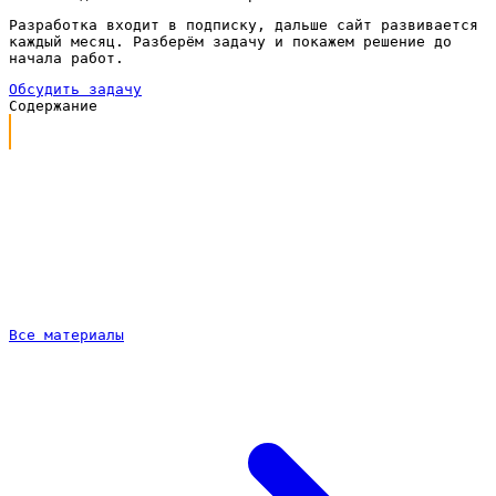
Разработка входит в подписку, дальше сайт развивается
каждый месяц. Разберём задачу и покажем решение до
начала работ.
Обсудить задачу
Содержание
Каким должен быть сайт для риелтора
Что входит в работу под ключ
Сайт для риелтора по подписке
Почему личный сайт сильнее, чем профиль в агентстве
Как проходит работа
Частые вопросы
Все материалы